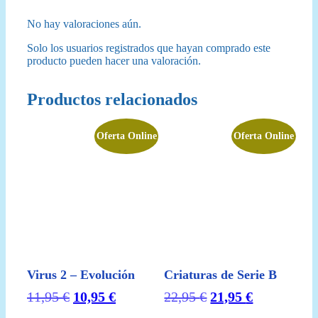
No hay valoraciones aún.
Solo los usuarios registrados que hayan comprado este
producto pueden hacer una valoración.
Productos relacionados
Oferta Online
Oferta Online
Virus 2 – Evolución
Criaturas de Serie B
El
El
El
El
11,95
€
10,95
€
22,95
€
21,95
€
precio
precio
precio
precio