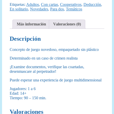
Una
Etiquetas:
Adultos
,
Con cartas
,
Cooperativos
,
Deducción
,
Travesía
En solitario
,
Novedades
,
Para dos
,
Temáticos
Fatal
cantidad
Más información
Valoraciones (0)
Descripción
Concepto de juego novedoso, empaquetado sin plástico
Determinado en un caso de crimen realista
¡Examine documentos, verifique las coartadas,
desenmascare al perpetrador!
Puede esperar una experiencia de juego multidimensional
Jugadores: 1 a 6
Edad: 14+
Tiempo: 90 – 150 min.
Valoraciones