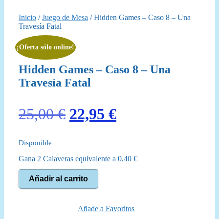
Inicio
/
Juego de Mesa
/ Hidden Games – Caso 8 – Una
Travesía Fatal
¡Oferta sólo online!
Hidden Games – Caso 8 – Una
Travesía Fatal
El
El
25,00
€
22,95
€
precio
precio
Disponible
original
actual
Gana 2 Calaveras equivalente a
0,40
€
era:
es:
Hidden
Añadir al carrito
25,00 €.
22,95 €.
Games
-
Caso
8
Añade a Favoritos
-