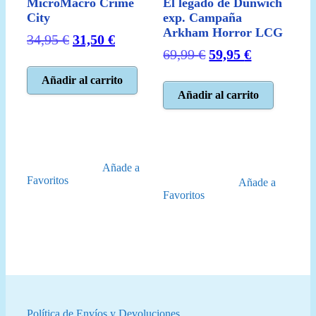
MicroMacro Crime
El legado de Dunwich
City
exp. Campaña
Arkham Horror LCG
El
El
34,95
€
31,50
€
El
El
69,99
€
59,95
€
precio
precio
precio
precio
original
actual
Añadir al carrito
original
actual
era:
es:
Añadir al carrito
era:
es:
34,95 €.
31,50 €.
69,99 €.
59,95 €.
Añade a
Favoritos
Añade a
Favoritos
Política de Envíos y Devoluciones