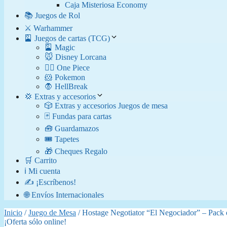
Caja Misteriosa Economy
📚 Juegos de Rol
⚔️ Warhammer
🎴 Juegos de cartas (TCG)
🎴 Magic
🐭 Disney Lorcana
🏴‍☠️ One Piece
🐹 Pokemon
🧛​ HellBreak
💢 Extras y accesorios
🎲 Extras y accesorios Juegos de mesa
🃏 Fundas para cartas
🧰 Guardamazos
🎟️ Tapetes
🎁 Cheques Regalo
🛒 Carrito
ℹ️ Mi cuenta
✍️ ¡Escríbenos!
🌐 Envíos Internacionales
Inicio
/
Juego de Mesa
/ Hostage Negotiator “El Negociador” – Pack 
¡Oferta sólo online!