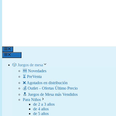
Menú
Menú
🎲 Juegos de mesa
🆕 Novedades
⏳ PreVenta
❌ Agotados en distribución
💰 Outlet – Ofertas Último Precio
🔝 Juegos de Mesa más Vendidos
Para Niños
de 2 a 3 años
de 4 años
de 5 años