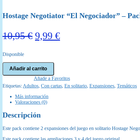
Hostage Negotiator “El Negociador” – Pack
El
El
10,95
€
9,99
€
precio
precio
Disponible
original
actual
Hostage
era:
es:
Añadir al carrito
Negotiator
“El
Añade a Favoritos
10,95 €.
9,99 €.
Negociador”
Etiquetas:
Adultos
,
Con cartas
,
En solitario
,
Expansiones
,
Temáticos
-
Pack
Más información
expansiones
Valoraciones (0)
3
y
Descripción
4
cantidad
Este pack contiene 2 expansiones del juego en solitario Hostage Negot
Este pack contiene las ampliaciones 3 y 4 del juego original.