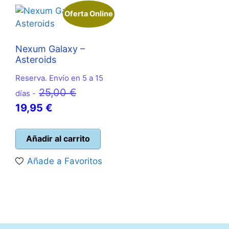
Oferta Online
Nexum Galaxy –
Asteroids
Reserva. Envío en 5 a 15
El
25,00
€
días -
El
precio
19,95
€
precio
original
actual
era:
Añadir al carrito
es:
25,00 €.
Añade a Favoritos
19,95 €.