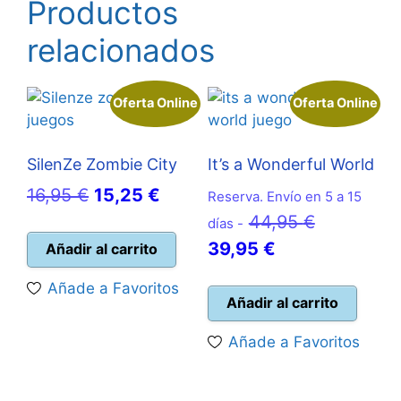
Productos
relacionados
Oferta Online
Oferta Online
SilenZe Zombie City
It’s a Wonderful World
El
El
16,95
€
15,25
€
Reserva. Envío en 5 a 15
precio
precio
El
44,95
€
días -
original
actual
El
precio
39,95
€
Añadir al carrito
era:
es:
precio
original
Añade a Favoritos
16,95 €.
15,25 €.
actual
era:
Añadir al carrito
es:
44,95 €.
Añade a Favoritos
39,95 €.