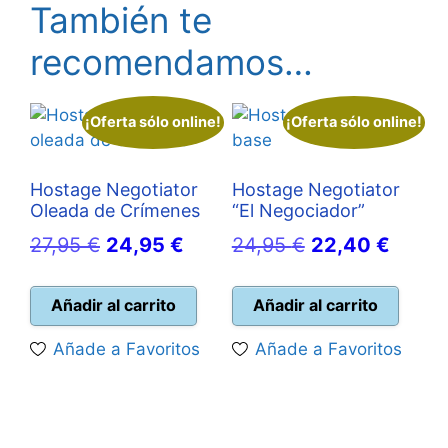
También te
recomendamos…
¡Oferta sólo online!
¡Oferta sólo online!
Hostage Negotiator
Hostage Negotiator
Oleada de Crímenes
“El Negociador”
El
El
El
El
27,95
€
24,95
€
24,95
€
22,40
€
precio
precio
precio
precio
original
actual
original
actual
Añadir al carrito
Añadir al carrito
era:
es:
era:
es:
Añade a Favoritos
Añade a Favoritos
27,95 €.
24,95 €.
24,95 €.
22,40