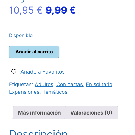
El
El
10,95
€
9,99
€
precio
precio
Disponible
original
actual
Hostage
era:
es:
Añadir al carrito
Negotiator
“El
10,95 €.
9,99 €.
Negociador”
Añade a Favoritos
-
Etiquetas:
Adultos
,
Con cartas
,
En solitario
,
Pack
Expansiones
,
Temáticos
expansiones
5
y
Más información
Valoraciones (0)
6
cantidad
Descripción