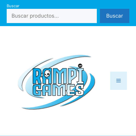
Saltar
Buscar
al
Buscar
contenido
Menú