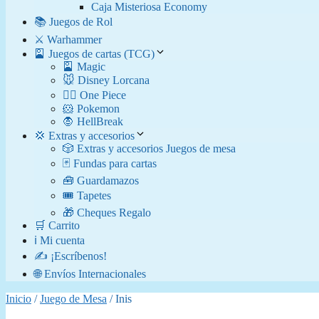
Caja Misteriosa Economy
📚 Juegos de Rol
⚔️ Warhammer
🎴 Juegos de cartas (TCG)
🎴 Magic
🐭 Disney Lorcana
🏴‍☠️ One Piece
🐹 Pokemon
🧛​ HellBreak
💢 Extras y accesorios
🎲 Extras y accesorios Juegos de mesa
🃏 Fundas para cartas
🧰 Guardamazos
🎟️ Tapetes
🎁 Cheques Regalo
🛒 Carrito
ℹ️ Mi cuenta
✍️ ¡Escríbenos!
🌐 Envíos Internacionales
Inicio
/
Juego de Mesa
/ Inis