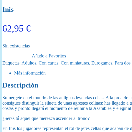
Inis
62,95
€
Sin existencias
Añade a Favoritos
Etiquetas:
Adultos
,
Con cartas
,
Con miniaturas
,
Eurogames
,
Para dos
Más información
Descripción
Sumérgete en el mundo de las antiguas leyendas celtas. A la proa de tu 
consigues distinguir la silueta de unas agrestes colinas: has llegado 
costas y pronto llegará el momento de reunir a la Asamblea y elegir al
¿Serás tú aquel que merezca ascender al trono?
En Inis los jugadores representan el rol de jefes celtas que acaban de 