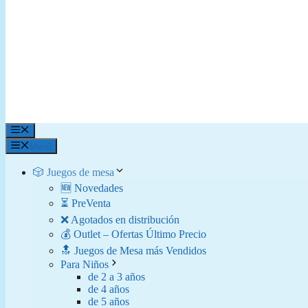
Menú
Menú
🎲 Juegos de mesa
🆕 Novedades
⏳ PreVenta
❌ Agotados en distribución
💰 Outlet – Ofertas Último Precio
🔝 Juegos de Mesa más Vendidos
Para Niños
de 2 a 3 años
de 4 años
de 5 años