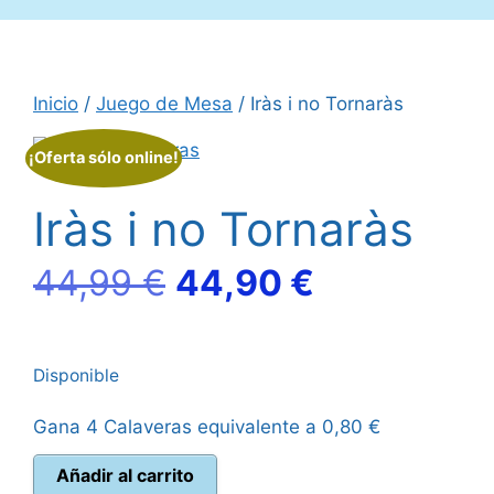
Inicio
/
Juego de Mesa
/ Iràs i no Tornaràs
¡Oferta sólo online!
Iràs i no Tornaràs
El
El
44,99
€
44,90
€
precio
precio
Disponible
original
actual
Gana 4 Calaveras equivalente a
0,80
€
era:
es:
Iràs
Añadir al carrito
44,99 €.
44,90 €.