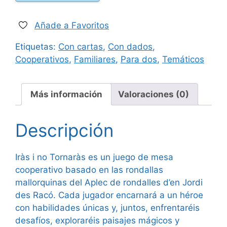
i
no
Tornaràs
Añade a Favoritos
cantidad
Etiquetas:
Con cartas
,
Con dados
,
Cooperativos
,
Familiares
,
Para dos
,
Temáticos
Más información
Valoraciones (0)
Descripción
Iràs i no Tornaràs es un juego de mesa
cooperativo basado en las rondallas
mallorquinas del Aplec de rondalles d’en Jordi
des Racó. Cada jugador encarnará a un héroe
con habilidades únicas y, juntos, enfrentaréis
desafíos, exploraréis paisajes mágicos y