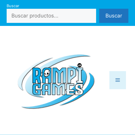
Saltar
Buscar
al
Buscar
contenido
Menú