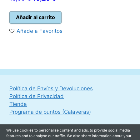
precio
precio
original
actual
Añadir al carrito
era:
es:
Añade a Favoritos
16,95 €.
15,25 €.
Política de Envíos y Devoluciones
Política de Privacidad
Tienda
Programa de puntos (Calaveras)
We use cookies to personalise content and ads, to provide social media
features and to analyse our traffic. We also share information about your