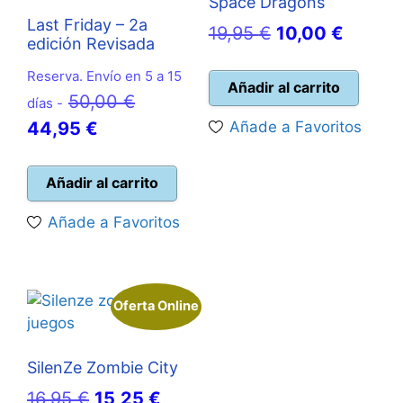
Space Dragons
Last Friday – 2a
El
El
19,95
€
10,00
€
edición Revisada
precio
precio
Reserva. Envío en 5 a 15
original
actual
Añadir al carrito
El
50,00
€
días -
era:
es:
El
precio
44,95
€
Añade a Favoritos
19,95 €.
10,00 
precio
original
actual
era:
Añadir al carrito
es:
50,00 €.
Añade a Favoritos
44,95 €.
Oferta Online
SilenZe Zombie City
El
El
16,95
€
15,25
€