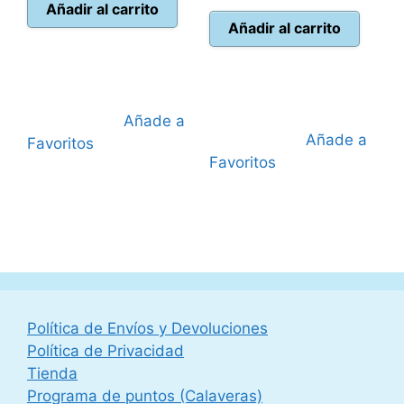
actual
era:
Añadir al carrito
actual
era:
Añadir al carrito
es:
44,95 €.
es:
25,00 €.
39,95 €.
19,95 €.
Añade a
Añade a
Favoritos
Favoritos
Política de Envíos y Devoluciones
Política de Privacidad
Tienda
Programa de puntos (Calaveras)