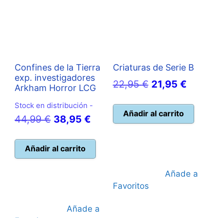
Confines de la Tierra
Criaturas de Serie B
exp. investigadores
El
El
22,95
€
21,95
€
Arkham Horror LCG
precio
precio
Stock en distribución -
original
actual
Añadir al carrito
El
El
44,99
€
38,95
€
era:
es:
precio
precio
22,95 €.
21,95 
original
actual
Añadir al carrito
era:
es:
Añade a
44,99 €.
38,95 €.
Favoritos
Añade a