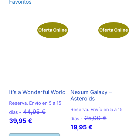
Favoritos
Oferta Online
Oferta Online
It’s a Wonderful World
Nexum Galaxy –
Asteroids
Reserva. Envío en 5 a 15
Reserva. Envío en 5 a 15
El
44,95
€
días -
El
25,00
€
días -
El
precio
39,95
€
El
precio
19,95
€
precio
original
precio
original