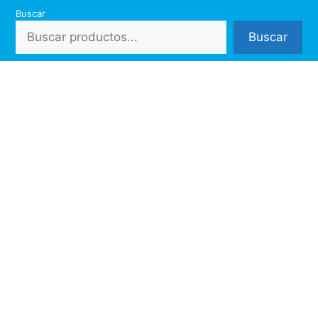
Saltar
Buscar
al
Buscar
contenido