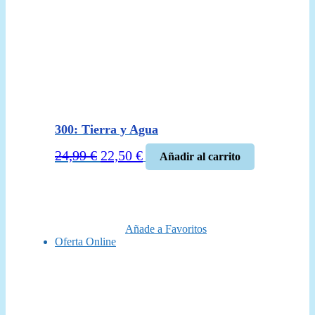
300: Tierra y Agua
El
El
24,99
€
22,50
€
Añadir al carrito
precio
precio
original
actual
era:
es:
24,99 €.
22,50 €.
Añade a Favoritos
Oferta Online