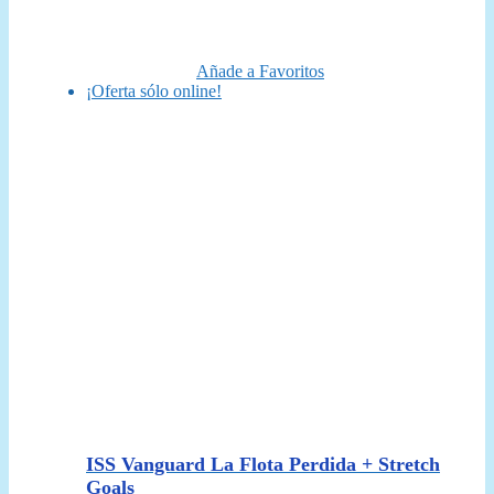
original
actual
era:
es:
110,00 €.
95,90 €.
Añade a Favoritos
¡Oferta sólo online!
ISS Vanguard La Flota Perdida + Stretch
Goals