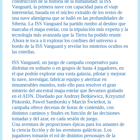
construcción de la historia de la humanidad: la ISS
Vanguard, la primera nave con capacidad para el viaje
interestelar, basada en el núcleo extraído de los restos de
una nave alienígena que se halló en las profundidades de
Siberia. La ISS Vanguard ha partido rumbo al destino que
marcaba el mapa estelar, con la tripulación más experta y la
tecnología más avanzada que la Tierra ha podido reunir.
Ahora te toca a ti explorar los confines del universo a
bordo de la ISS Vanguard y revelar los misterios ocultos en
las estrellas.
ISS Vanguard, un juego de campaña cooperativo para
disfrutar en solitario o en grupos de hasta 4 jugadores, en
el que podrás explorar una vasta galaxia, pilotar y mejorar
tu nave, investigar, fabricar equipo y aterrizar en
innumerables mundos, todo ello para resolver el gran
misterio del ancestral mapa estelar que llevamos grabado
en el ADN. Diseñado por Andrzej Betkiewicz, Krzysztof
Piskorski, Paweł Samborski y Marcin Świerkot, la
campaña ofrece decenas de horas de contenido, con
distintos caminos y finales en función de las decisiones
tomadas y del azar, en cada sesión de juego.
Una aventura de proporciones épicas para los amantes de
la ciencia ficción y de las aventuras galácticas. Los
jugadores tomarán el rol de distintos personajes de la