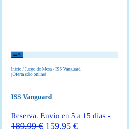
Menú
Inicio
/
Juego de Mesa
/ ISS Vanguard
¡Oferta sólo online!
ISS Vanguard
Reserva. Envío en 5 a 15 días -
El
El
189,99
€
159,95
€