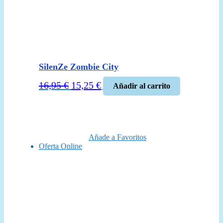
SilenZe Zombie City
El
El
16,95
€
15,25
€
Añadir al carrito
precio
precio
original
actual
era:
es:
16,95 €.
15,25 €.
Añade a Favoritos
Oferta Online