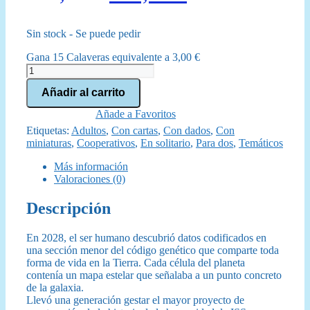
precio
precio
Sin stock - Se puede pedir
original
actual
Gana 15 Calaveras equivalente a
3,00
€
era:
es:
ISS
Vanguard
189,99 €.
159,95 €.
Añadir al carrito
cantidad
Añade a Favoritos
Etiquetas:
Adultos
,
Con cartas
,
Con dados
,
Con
miniaturas
,
Cooperativos
,
En solitario
,
Para dos
,
Temáticos
Más información
Valoraciones (0)
Descripción
En 2028, el ser humano descubrió datos codificados en
una sección menor del código genético que comparte toda
forma de vida en la Tierra. Cada célula del planeta
contenía un mapa estelar que señalaba a un punto concreto
de la galaxia.
Llevó una generación gestar el mayor proyecto de