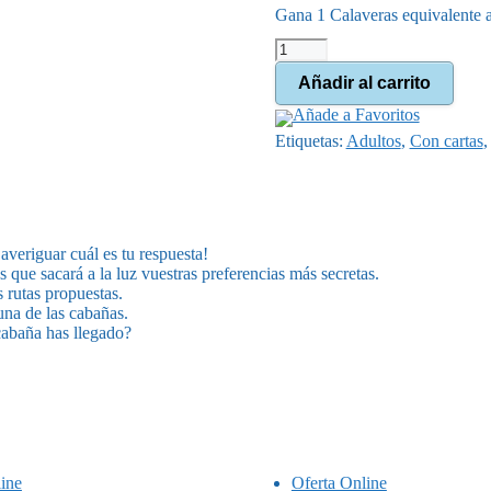
Gana 1 Calaveras equivalente 
era:
Izquierda
21,99 €
derecha,
Añadir al carrito
el
dilema
Añade a Favoritos
cantidad
Etiquetas:
Adultos
,
Con cartas
averiguar cuál es tu respuesta!
 que sacará a la luz vuestras preferencias más secretas.
s rutas propuestas.
una de las cabañas.
cabaña has llegado?
ine
Oferta Online