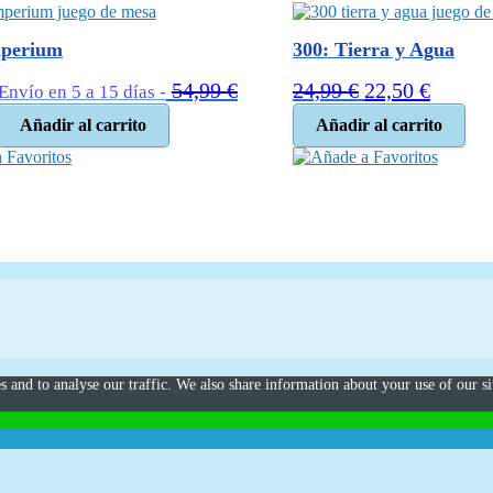
perium
300: Tierra y Agua
El
El
54,99
€
24,99
€
22,50
€
Envío en 5 a 15 días -
El
precio
precio
Añadir al carrito
Añadir al carrito
precio
original
actual
 Favoritos
Añade a Favoritos
actual
era:
es:
s:
24,99 €.
22,50 €
49,95 €.
s and to analyse our traffic. We also share information about your use of our si