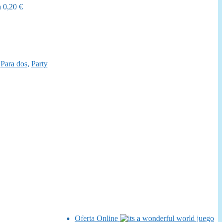
a
0,20
€
es:
.
19,95 €.
,
Para dos
,
Party
Oferta Online