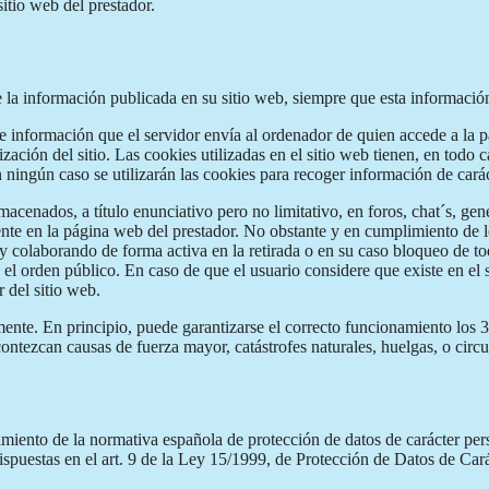
itio web del prestador.
e la información publicada en su sitio web, siempre que esta informaci
de información que el servidor envía al ordenador de quien accede a la 
ación del sitio. Las cookies utilizadas en el sitio web tienen, en todo c
n ningún caso se utilizarán las cookies para recoger información de cará
acenados, a título enunciativo pero no limitativo, en foros, chat´s, gen
te en la página web del prestador. No obstante y en cumplimiento de lo
 y colaborando de forma activa en la retirada o en su caso bloqueo de t
y el orden público. En caso de que el usuario considere que existe en el
r del sitio web.
nte. En principio, puede garantizarse el correcto funcionamiento los 36
contezcan causas de fuerza mayor, catástrofes naturales, huelgas, o cir
ento de la normativa española de protección de datos de carácter perso
ispuestas en el art. 9 de la Ley 15/1999, de Protección de Datos de Ca