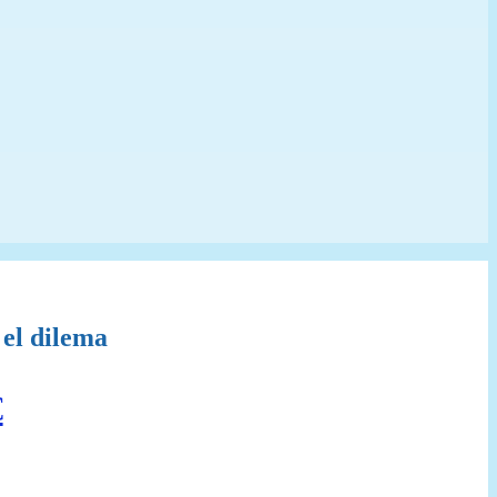
 el dilema
El
€
precio
l
actual