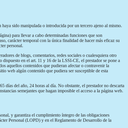
ón haya sido manipulada o introducida por un tercero ajeno al mismo.
página) para llevar a cabo determinadas funciones que son
aso, carácter temporal con la única finalidad de hacer más eficaz su
cter personal.
eradores de blogs, comentarios, redes sociales o cualesquiera otro
 dispuesto en el art. 11 y 16 de la LSSI-CE, el prestador se pone a
odos aquellos contenidos que pudieran afectar o contravenir la
 sitio web algún contenido que pudiera ser susceptible de esta
5 días del año, 24 horas al día. No obstante, el prestador no descarta
cunstancias semejantes que hagan imposible el acceso a la página web.
nal, y garantiza el cumplimiento íntegro de las obligaciones
rácter Personal (LOPD) y en el Reglamento de Desarrollo de la