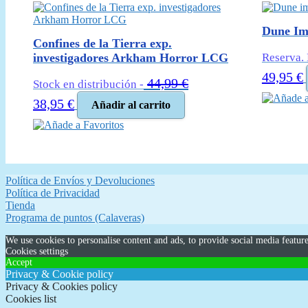
Dune Im
Confines de la Tierra exp.
Reserva. 
investigadores Arkham Horror LCG
El
49,95
€
44,99
€
Stock en distribución -
precio
El
El
Añade a
original
38,95
€
Añadir al carrito
precio
precio
era:
e
Añade a Favoritos
original
actual
54,99 €.
era:
es:
44,99 €.
38,95 €.
Política de Envíos y Devoluciones
Política de Privacidad
Tienda
Programa de puntos (Calaveras)
We use cookies to personalise content and ads, to provide social media feature
Cookies settings
Accept
Privacy & Cookie policy
Privacy & Cookies policy
Cookies list