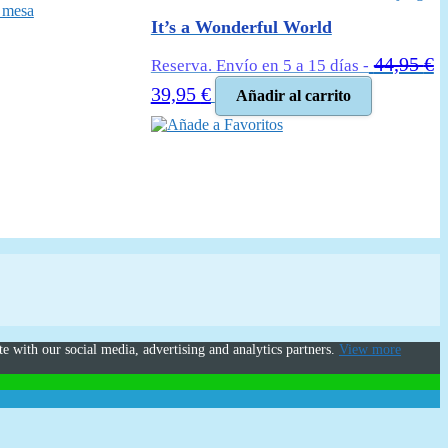
It’s a Wonderful World
44,95
€
Reserva. Envío en 5 a 15 días -
El
El
39,95
€
Añadir al carrito
precio
precio
Añade a Favoritos
original
actual
era:
es:
.
44,95 €.
39,95 €.
te with our social media, advertising and analytics partners.
View more