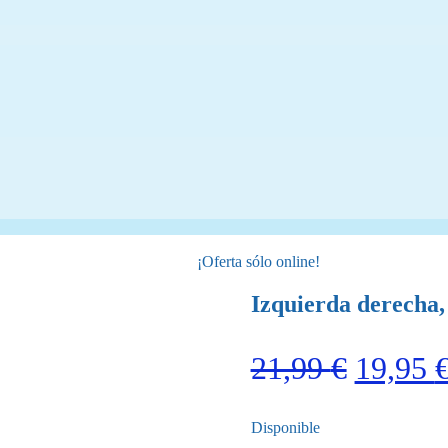
¡Oferta sólo online!
Izquierda derecha,
El
21,99
€
19,95
precio
Disponible
origina