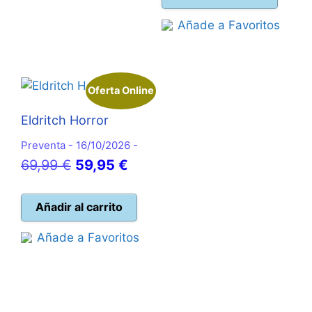
17,95 €.
es:
79,99 €.
Añade a Favoritos
69,95 €.
Oferta Online
Eldritch Horror
Preventa - 16/10/2026 -
El
El
69,99
€
59,95
€
precio
precio
original
actual
Añadir al carrito
era:
es:
Añade a Favoritos
69,99 €.
59,95 €.