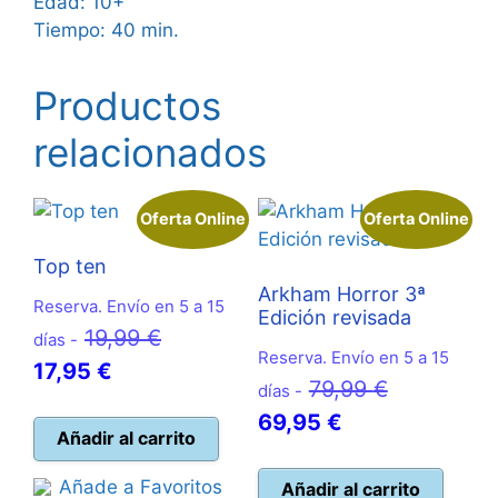
Edad: 10+
Tiempo: 40 min.
Productos
relacionados
Oferta Online
Oferta Online
Top ten
Arkham Horror 3ª
Reserva. Envío en 5 a 15
Edición revisada
El
19,99
€
días -
Reserva. Envío en 5 a 15
El
precio
17,95
€
El
79,99
€
días -
precio
original
El
precio
69,95
€
actual
era:
Añadir al carrito
precio
original
es:
19,99 €.
actual
era:
Añade a Favoritos
Añadir al carrito