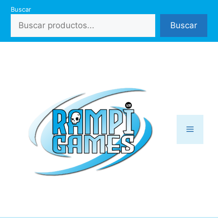
Saltar
Buscar
al
Buscar
contenido
Menú