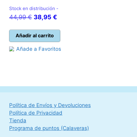
Stock en distribución -
El
El
44,99
€
38,95
€
precio
precio
original
actual
Añadir al carrito
era:
es:
Añade a Favoritos
44,99 €.
38,95 €.
Política de Envíos y Devoluciones
Política de Privacidad
Tienda
Programa de puntos (Calaveras)