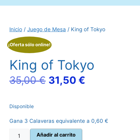
Inicio
/
Juego de Mesa
/ King of Tokyo
¡Oferta sólo online!
King of Tokyo
El
El
35,00
€
31,50
€
precio
precio
Disponible
original
actual
Gana 3 Calaveras equivalente a
0,60
€
era:
es:
King
Añadir al carrito
35,00 €.
31,50 €.