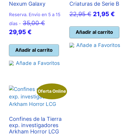
Nexum Galaxy
Criaturas de Serie B
El
El
22,95
€
21,95
€
Reserva. Envío en 5 a 15
El
precio
precio
35,00
€
días -
El
precio
original
actual
29,95
€
Añadir al carrito
precio
original
era:
es:
Añade a Favoritos
actual
era:
22,95 €.
21,95 
Añadir al carrito
es:
35,00 €.
Añade a Favoritos
29,95 €.
Oferta Online
Confines de la Tierra
exp. investigadores
Arkham Horror LCG