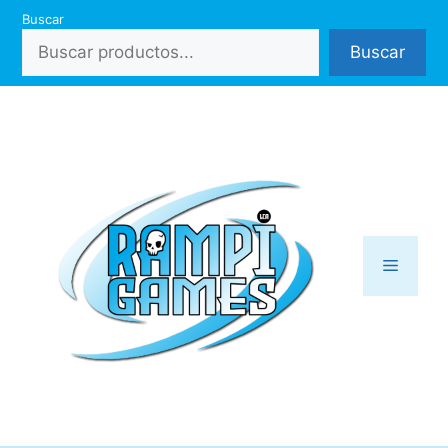
Saltar
Buscar
al
Buscar
contenido
Menú