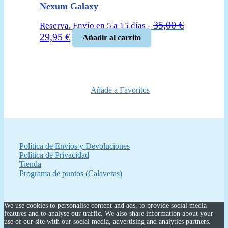
Nexum Galaxy
35,00
€
Reserva. Envío en 5 a 15 días -
El
El
29,95
€
Añadir al carrito
precio
precio
original
actual
era:
es:
35,00 €.
29,95 €.
Añade a Favoritos
Política de Envíos y Devoluciones
Política de Privacidad
Tienda
Programa de puntos (Calaveras)
We use cookies to personalise content and ads, to provide social media
features and to analyse our traffic. We also share information about your
use of our site with our social media, advertising and analytics partners.