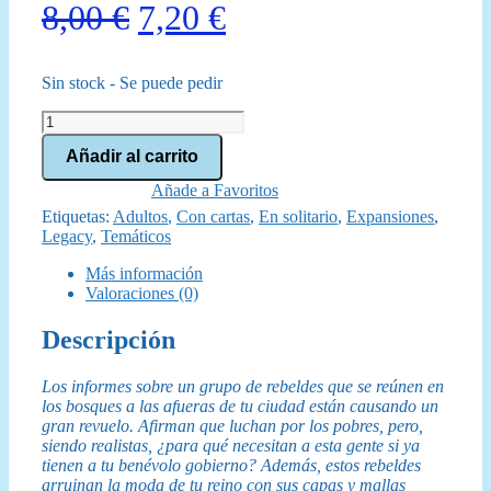
El
El
8,00
€
7,20
€
precio
precio
Sin stock - Se puede pedir
original
actual
Kingdom
era:
es:
Legacy
Añadir al carrito
Peligros
8,00 €.
7,20 €.
del
Añade a Favoritos
Bosque
Etiquetas:
Adultos
,
Con cartas
,
En solitario
,
Expansiones
,
cantidad
Legacy
,
Temáticos
Más información
Valoraciones (0)
Descripción
Los informes sobre un grupo de rebeldes que se reúnen en
los bosques a las afueras de tu ciudad están causando un
gran revuelo. Afirman que luchan por los pobres, pero,
siendo realistas, ¿para qué necesitan a esta gente si ya
tienen a tu benévolo gobierno? Además, estos rebeldes
arruinan la moda de tu reino con sus capas y mallas