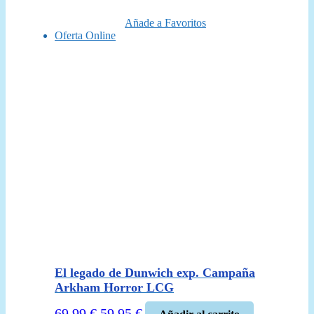
16,95 €.
15,25 €.
Añade a Favoritos
Oferta Online
El legado de Dunwich exp. Campaña
Arkham Horror LCG
El
El
69,99
€
59,95
€