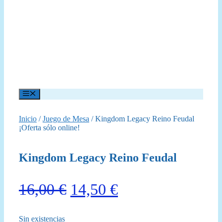
Menú
Inicio
/
Juego de Mesa
/ Kingdom Legacy Reino Feudal
¡Oferta sólo online!
Kingdom Legacy Reino Feudal
El
El
16,00
€
14,50
€
precio
precio
Sin existencias