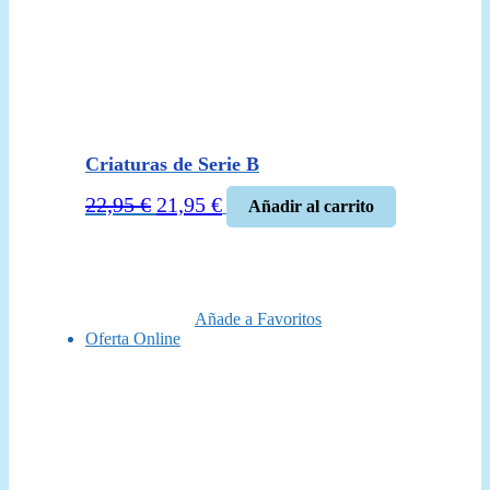
Criaturas de Serie B
El
El
22,95
€
21,95
€
Añadir al carrito
precio
precio
original
actual
era:
es:
22,95 €.
21,95 €.
Añade a Favoritos
Oferta Online