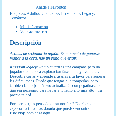
original
actual
Añade a Favoritos
era:
es:
Etiquetas:
Adultos
,
Con cartas
,
En solitario
,
Legacy
,
Temáticos
16,00 €.
14,50 €.
Más información
Valoraciones (0)
Descripción
Acabas de reclamar la región. Es momento de ponerse
manos a la obra, hay un reino que erigir.
Kingdom legacy: Reino feudal
es una campaña para un
jugador que rebosa exploración fascinante y aventuras.
Descubre cartas y aprende a usarlas a tu favor para superar
las dificultades. Puede que tengas que romperlas, pero
también las mejorarás y/o actualizarás con pegatinas; lo
que sea necesario para llevar a tu reino a lo más alto. ¡Tu
propio reino!
Por cierto, ¿has pensado en su nombre? Escríbelo en la
caja con la tinta más dorada que puedas encontrar.
Este viaje comienza aquí…