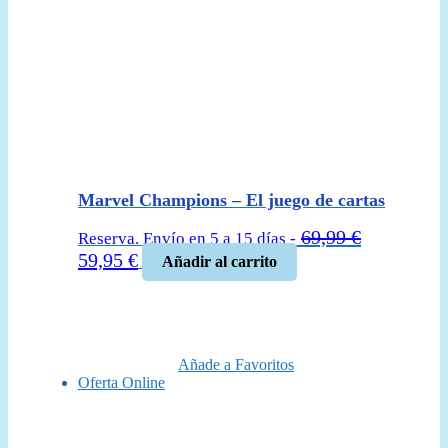
Marvel Champions – El juego de cartas
69,99
€
Reserva. Envío en 5 a 15 días -
El
El
59,95
€
Añadir al carrito
precio
precio
original
actual
era:
es:
69,99 €.
59,95 €.
Añade a Favoritos
Oferta Online