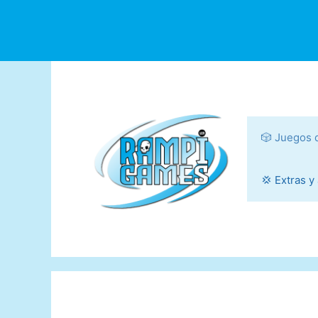
Saltar
al
contenido
🎲 Juegos 
💢 Extras y