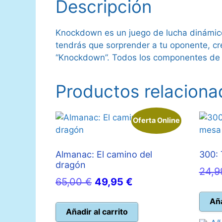
Descripción
Knockdown es un juego de lucha dinámico 
tendrás que sorprender a tu oponente, cre
“Knockdown”. Todos los componentes de 
Productos relaciona
Oferta Online
Almanac: El camino del
300: 
dragón
24,
El
El
65,00
€
49,95
€
precio
precio
Aña
original
actual
Añadir al carrito