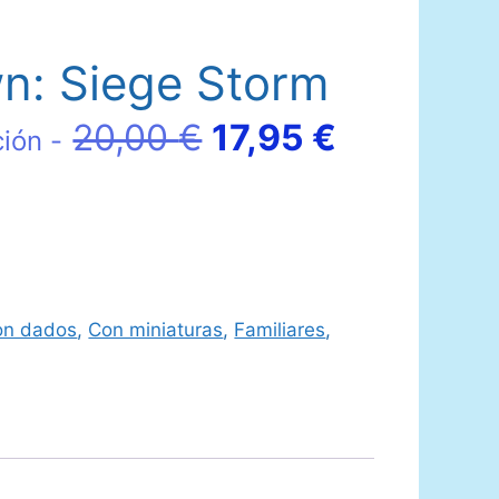
n: Siege Storm
El
El
20,00
€
17,95
€
ción -
precio
precio
original
actual
era:
es:
on dados
,
Con miniaturas
,
Familiares
,
20,00 €.
17,95 €.