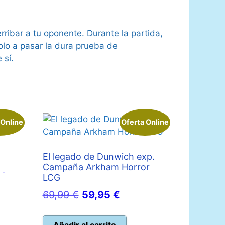
ribar a tu oponente. Durante la partida,
dolo a pasar la dura prueba de
 sí.
 Online
Oferta Online
El legado de Dunwich exp.
Campaña Arkham Horror
 -
LCG
El
El
69,99
€
59,95
€
io
precio
precio
al
original
actual
Añadir al carrito