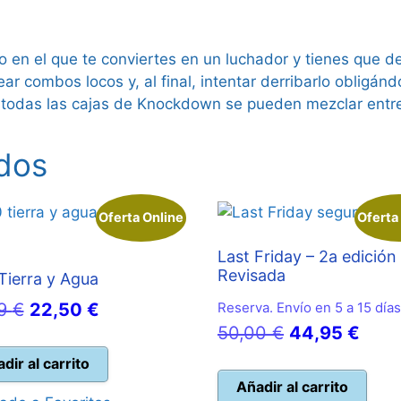
en el que te conviertes en un luchador y tienes que der
ar combos locos y, al final, intentar derribarlo obligán
todas las cajas de Knockdown se pueden mezclar entre
dos
Oferta Online
Oferta
Last Friday – 2a edición
Revisada
Tierra y Agua
El
El
99
€
22,50
€
Reserva. Envío en 5 a 15 días
El
El
50,00
€
44,95
€
precio
precio
precio
prec
original
actual
dir al carrito
original
actu
Añadir al carrito
era:
es: