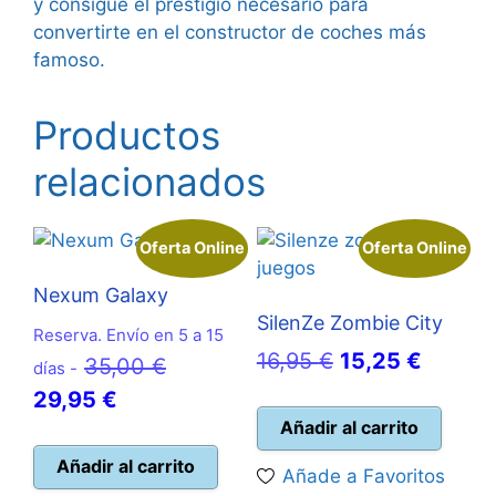
y consigue el prestigio necesario para
convertirte en el constructor de coches más
famoso.
Productos
relacionados
Oferta Online
Oferta Online
Nexum Galaxy
SilenZe Zombie City
Reserva. Envío en 5 a 15
El
El
16,95
€
15,25
€
El
35,00
€
días -
precio
precio
El
precio
29,95
€
original
actual
Añadir al carrito
precio
original
era:
es:
actual
era:
Añadir al carrito
Añade a Favoritos
16,95 €.
15,25 €