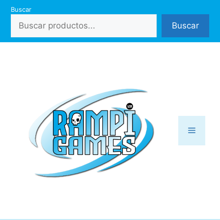
Saltar
Buscar
al
Buscar
contenido
Menú