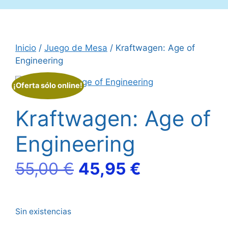
Inicio
/
Juego de Mesa
/ Kraftwagen: Age of
Engineering
¡Oferta sólo online!
Kraftwagen: Age of
Engineering
El
El
55,00
€
45,95
€
precio
precio
Sin existencias
original
actual