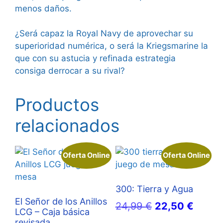
menos daños.
¿Será capaz la Royal Navy de aprovechar su
superioridad numérica, o será la Kriegsmarine la
que con su astucia y refinada estrategia
consiga derrocar a su rival?
Productos
relacionados
Oferta Online
Oferta Online
300: Tierra y Agua
El Señor de los Anillos
El
El
24,99
€
22,50
€
LCG – Caja básica
precio
precio
revisada