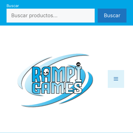
Saltar
Buscar
al
Buscar
contenido
Menú