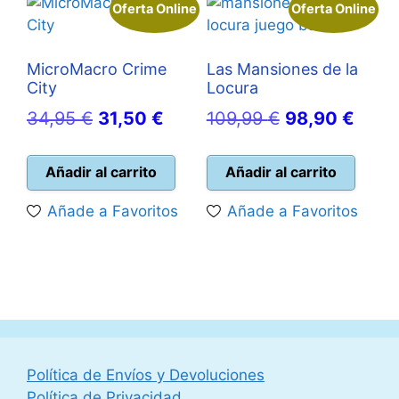
Oferta Online
Oferta Online
MicroMacro Crime
Las Mansiones de la
City
Locura
El
El
El
El
34,95
€
31,50
€
109,99
€
98,90
€
precio
precio
precio
preci
original
actual
original
actua
Añadir al carrito
Añadir al carrito
era:
es:
era:
es:
Añade a Favoritos
Añade a Favoritos
34,95 €.
31,50 €.
109,99 €.
98,90
Política de Envíos y Devoluciones
Política de Privacidad