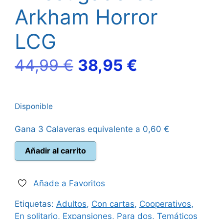
Arkham Horror
LCG
El
El
44,99
€
38,95
€
precio
precio
Disponible
original
actual
Gana 3 Calaveras equivalente a
0,60
€
era:
es:
La
Añadir al carrito
44,99 €.
38,95 €.
Conspiración
de
Innsmouth
Añade a Favoritos
-
Etiquetas:
Adultos
,
Con cartas
,
Cooperativos
,
Expansión
En solitario
,
Expansiones
,
Para dos
,
Temáticos