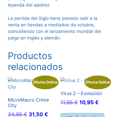
leyenda del ajedrez.
La partida del Siglo tiene previsto salir a la
venta en tiendas a mediados de octubre,
coincidiendo con el lanzamiento mundial del
juego en inglés y alemán.
Productos
relacionados
Oferta Online
Oferta Online
Virus 2 – Evolución
MicroMacro Crime
El
El
11,95
€
10,95
€
City
precio
precio
El
El
34,95
€
31,50
€