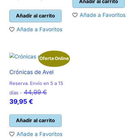
original
actual
Añadir al carrito
precio
precio
era:
es:
original
actual
Añade a Favoritos
Añadir al carrito
11,95 €.
10,95 €
era:
es:
Añade a Favoritos
34,95 €.
31,50 €.
Oferta Online
Crónicas de Avel
Reserva. Envío en 5 a 15
El
44,99
€
días -
El
precio
39,95
€
precio
original
actual
era:
Añadir al carrito
es:
44,99 €.
Añade a Favoritos
39,95 €.