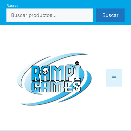
Saltar
Buscar
al
Buscar
contenido
Menú