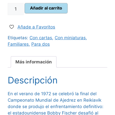
La
Añadir al carrito
35,00 €.
31,50 €.
Partida
del
Siglo
Añade a Favoritos
cantidad
Etiquetas:
Con cartas
,
Con miniaturas
,
Familiares
,
Para dos
Más información
Descripción
En el verano de 1972 se celebró la final del
Campeonato Mundial de Ajedrez en Reikiavik
donde se produjo el enfrentamiento definitivo:
el estadounidense Bobby Fischer desafió al