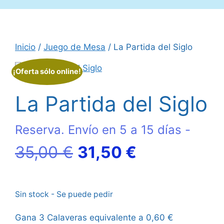
Inicio
/
Juego de Mesa
/ La Partida del Siglo
¡Oferta sólo online!
La Partida del Siglo
Reserva. Envío en 5 a 15 días -
El
El
35,00
€
31,50
€
precio
precio
Sin stock - Se puede pedir
original
actual
Gana 3 Calaveras equivalente a
0,60
€
era:
es: