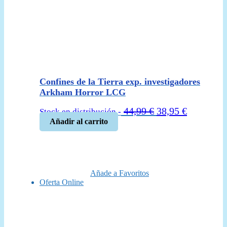
Confines de la Tierra exp. investigadores
Arkham Horror LCG
El
El
44,99
€
38,95
€
Stock en distribución -
precio
precio
Añadir al carrito
original
actual
era:
es:
44,99 €.
38,95 €.
Añade a Favoritos
Oferta Online