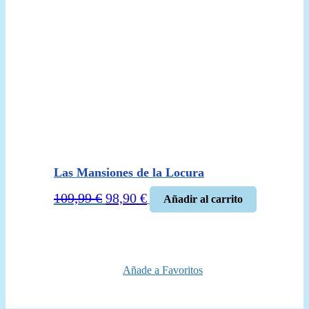
Las Mansiones de la Locura
El
El
109,99
€
98,90
€
Añadir al carrito
precio
precio
original
actual
era:
es:
109,99 €.
98,90 €.
Añade a Favoritos