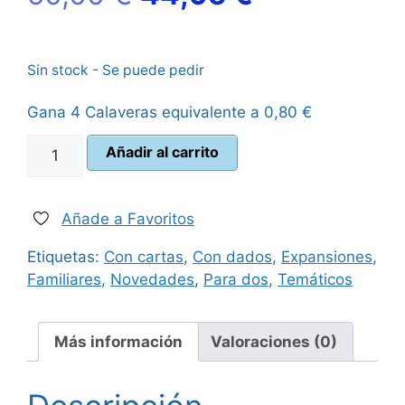
precio
precio
Sin stock - Se puede pedir
original
actual
Gana 4 Calaveras equivalente a
0,80
€
era:
es:
Las
Añadir al carrito
50,00 €.
44,95 €.
Leyendas
de
Andor:
Añade a Favoritos
Tierras
Etiquetas:
Con cartas
,
Con dados
,
Expansiones
,
Lejanas
Familiares
,
Novedades
,
Para dos
,
Temáticos
cantidad
Más información
Valoraciones (0)