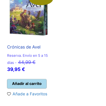
Crónicas de Avel
Reserva. Envío en 5 a 15
El
44,99
€
días -
El
precio
39,95
€
precio
original
actual
era:
Añadir al carrito
es:
44,99 €.
Añade a Favoritos
39,95 €.