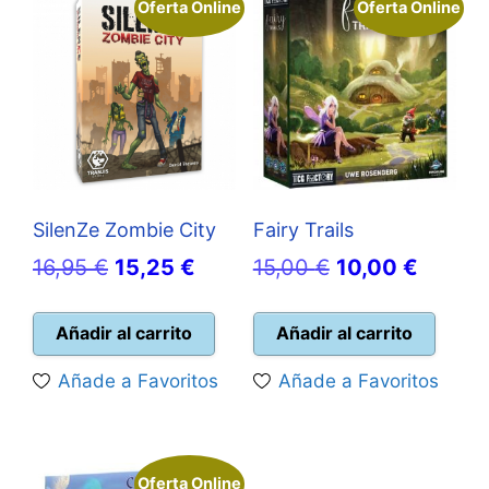
Oferta Online
Oferta Online
SilenZe Zombie City
Fairy Trails
El
El
El
El
16,95
€
15,25
€
15,00
€
10,00
€
precio
precio
precio
precio
original
actual
original
actual
Añadir al carrito
Añadir al carrito
era:
es:
era:
es:
Añade a Favoritos
Añade a Favoritos
16,95 €.
15,25 €.
15,00 €.
10,00 
Oferta Online