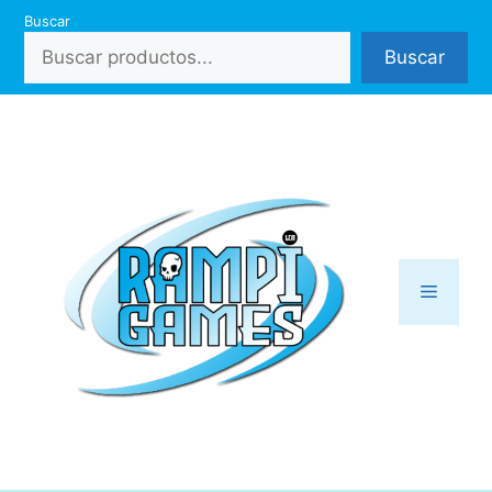
Saltar
Buscar
al
Buscar
contenido
Menú