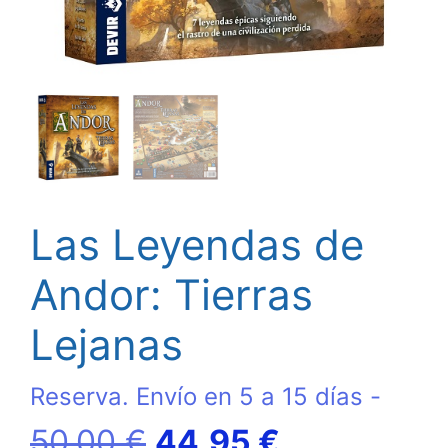
Las Leyendas de
Andor: Tierras
Lejanas
Reserva. Envío en 5 a 15 días -
El
El
50,00
€
44,95
€