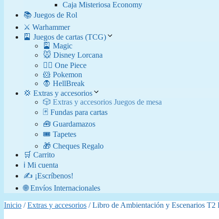
Caja Misteriosa Economy
📚 Juegos de Rol
⚔️ Warhammer
🎴 Juegos de cartas (TCG)
🎴 Magic
🐭 Disney Lorcana
🏴‍☠️ One Piece
🐹 Pokemon
🧛​ HellBreak
💢 Extras y accesorios
🎲 Extras y accesorios Juegos de mesa
🃏 Fundas para cartas
🧰 Guardamazos
🎟️ Tapetes
🎁 Cheques Regalo
🛒 Carrito
ℹ️ Mi cuenta
✍️ ¡Escríbenos!
🌐 Envíos Internacionales
Inicio
/
Extras y accesorios
/ Libro de Ambientación y Escenarios T2 F