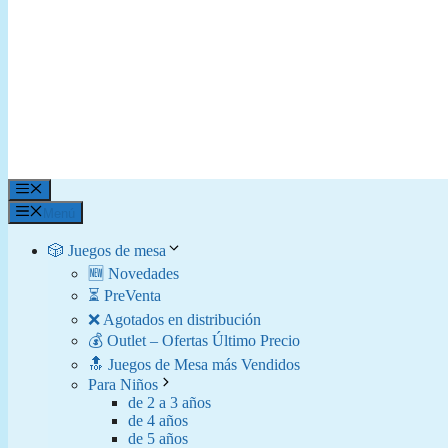
Menú
Menú
🎲 Juegos de mesa
🆕 Novedades
⏳ PreVenta
❌ Agotados en distribución
💰 Outlet – Ofertas Último Precio
🔝 Juegos de Mesa más Vendidos
Para Niños
de 2 a 3 años
de 4 años
de 5 años