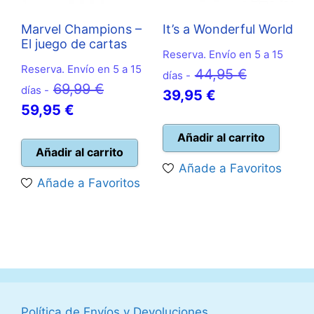
Marvel Champions –
It’s a Wonderful World
El juego de cartas
Reserva. Envío en 5 a 15
Reserva. Envío en 5 a 15
El
44,95
€
días -
El
69,99
€
días -
El
precio
39,95
€
El
precio
59,95
€
precio
original
precio
original
actual
era:
Añadir al carrito
actual
era:
Añadir al carrito
es:
44,95 €.
Añade a Favoritos
es:
69,99 €.
39,95 €.
Añade a Favoritos
59,95 €.
Política de Envíos y Devoluciones