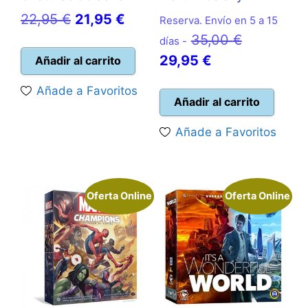
El
El
22,95
€
21,95
€
Reserva. Envío en 5 a 15
precio
precio
El
35,00
€
días -
original
actual
El
precio
29,95
€
Añadir al carrito
era:
es:
precio
original
Añade a Favoritos
22,95 €.
21,95 €.
actual
era:
Añadir al carrito
es:
35,00 €.
Añade a Favoritos
29,95 €.
Oferta Online
Oferta Online