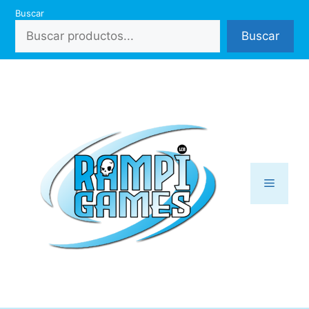
Saltar
Buscar
al
Buscar
contenido
Menú