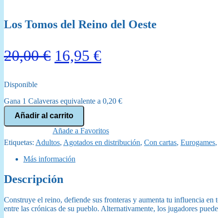
Los Tomos del Reino del Oeste
El
El
20,00
€
16,95
€
precio
precio
Disponible
original
actual
Gana 1 Calaveras equivalente a
0,20
€
era:
es:
Los
Añadir al carrito
Tomos
20,00 €.
16,95 €.
del
Añade a Favoritos
Reino
Etiquetas:
Adultos
,
Agotados en distribución
,
Con cartas
,
Eurogames
del
Oeste
Más información
cantidad
Descripción
Construye el reino, defiende sus fronteras y aumenta tu influencia en
entre las crónicas de su pueblo. Alternativamente, los jugadores pued