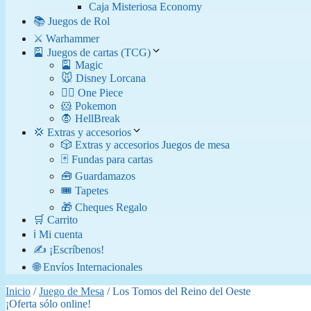
Caja Misteriosa Economy
📚 Juegos de Rol
⚔️ Warhammer
🎴 Juegos de cartas (TCG)
🎴 Magic
🐭 Disney Lorcana
🏴‍☠️ One Piece
🐹 Pokemon
🧛​ HellBreak
💢 Extras y accesorios
🎲 Extras y accesorios Juegos de mesa
🃏 Fundas para cartas
🧰 Guardamazos
🎟️ Tapetes
🎁 Cheques Regalo
🛒 Carrito
ℹ️ Mi cuenta
✍️ ¡Escríbenos!
🌐 Envíos Internacionales
Inicio
/
Juego de Mesa
/ Los Tomos del Reino del Oeste
¡Oferta sólo online!