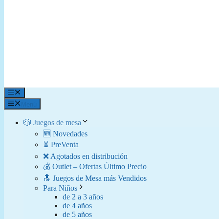
Menú
Menú
🎲 Juegos de mesa
🆕 Novedades
⏳ PreVenta
❌ Agotados en distribución
💰 Outlet – Ofertas Último Precio
🔝 Juegos de Mesa más Vendidos
Para Niños
de 2 a 3 años
de 4 años
de 5 años