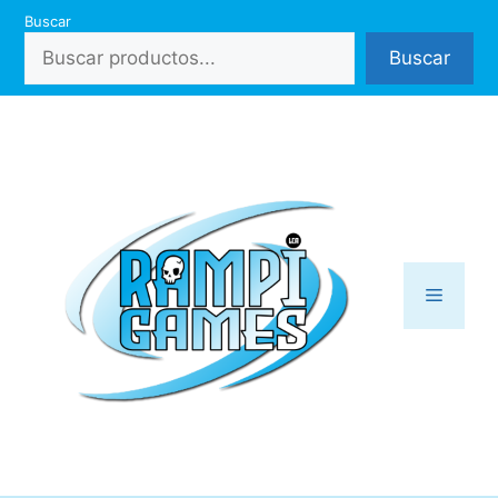
Saltar
Buscar
al
Buscar
contenido
Menú