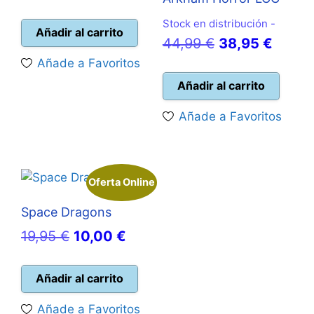
precio
precio
Stock en distribución -
original
actual
Añadir al carrito
El
El
44,99
€
38,95
€
era:
es:
precio
precio
Añade a Favoritos
34,95 €.
31,50 €.
original
actual
Añadir al carrito
era:
es:
Añade a Favoritos
44,99 €.
38,95 
Oferta Online
Space Dragons
El
El
19,95
€
10,00
€
precio
precio
original
actual
Añadir al carrito
era:
es:
Añade a Favoritos