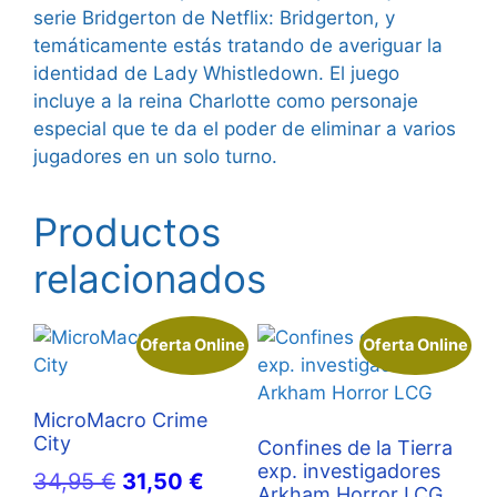
serie Bridgerton de Netflix: Bridgerton, y
temáticamente estás tratando de averiguar la
identidad de Lady Whistledown. El juego
incluye a la reina Charlotte como personaje
especial que te da el poder de eliminar a varios
jugadores en un solo turno.
Productos
relacionados
Oferta Online
Oferta Online
MicroMacro Crime
City
Confines de la Tierra
exp. investigadores
El
El
34,95
€
31,50
€
Arkham Horror LCG