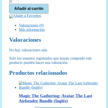
Magic
The
Añadir al carrito
Gathering:
Asesinatos
Añade a Favoritos
en
la
Valoraciones (0)
Mansión
Más información
Karlov
Sobre
Valoraciones
de
Juego
(Español)
No hay valoraciones aún.
cantidad
Solo los usuarios registrados que hayan comprado este
producto pueden hacer una valoración.
Productos relacionados
Magic The Gathering: Avatar The Last
Airbender Bundle (Inglés)