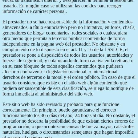
eficaz su transmisión ulterior y desaparecen al terminar la sesión del
usuario. En ningún caso se utilizarán las cookies para recoger
información de carácter personal.
El prestador no se hace responsable de la información y contenidos
almacenados, a título enunciativo pero no limitativo, en foros, chat´s,
generadores de blogs, comentarios, redes sociales o cualesquiera
otro medio que permita a terceros publicar contenidos de forma
independiente en la página web del prestador. No obstante y en
cumplimiento de lo dispuesto en el art. 11 y 16 de la LSSI-CE, el
prestador se pone a disposición de todos los usuarios, autoridades y
fuerzas de seguridad, y colaborando de forma activa en la retirada o
en su caso bloqueo de todos aquellos contenidos que pudieran
afectar o contravenir la legislación nacional, o internacional,
derechos de terceros o la moral y el orden público. En caso de que el
usuario considere que existe en el sitio web algún contenido que
pudiera ser susceptible de esta clasificación, se ruega lo notifique de
forma inmediata al administrador del sitio web.
Este sitio web ha sido revisado y probado para que funcione
correctamente. En principio, puede garantizarse el correcto
funcionamiento los 365 días del año, 24 horas al día. No obstante, el
prestador no descarta la posibilidad de que existan ciertos errores de
programación, o que acontezcan causas de fuerza mayor, catástrofes
naturales, huelgas, o circunstancias semejantes que hagan imposible
el acceso a la página web.