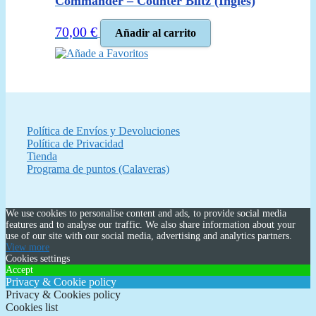
Commander – Counter Blitz (Inglés)
70,00
€
Añadir al carrito
Añade a Favoritos
Política de Envíos y Devoluciones
Política de Privacidad
Tienda
Programa de puntos (Calaveras)
We use cookies to personalise content and ads, to provide social media
features and to analyse our traffic. We also share information about your
use of our site with our social media, advertising and analytics partners.
View more
Cookies settings
Accept
Privacy & Cookie policy
Privacy & Cookies policy
Cookies list