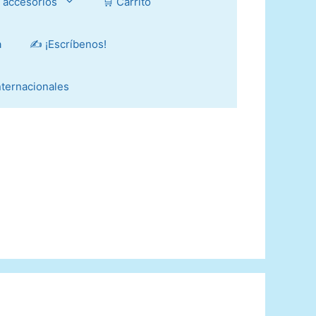
y accesorios
🛒 Carrito
a
✍️ ¡Escríbenos!
Internacionales