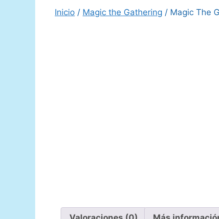
Inicio
/
Magic the Gathering
/ Magic The G
Valoraciones (0)
Más informació