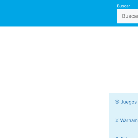
Buscar
🎲 Juegos
⚔️ Warha