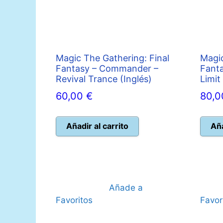
Magic The Gathering: Final
Magic
Fantasy – Commander –
Fant
Revival Trance (Inglés)
Limit
60,00
€
80,
Añadir al carrito
Aña
Añade a
Favoritos
Favor