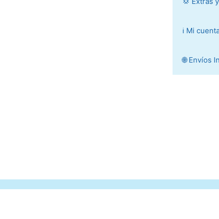
💢 Extras 
ℹ️ Mi cuent
🌐 Envíos 