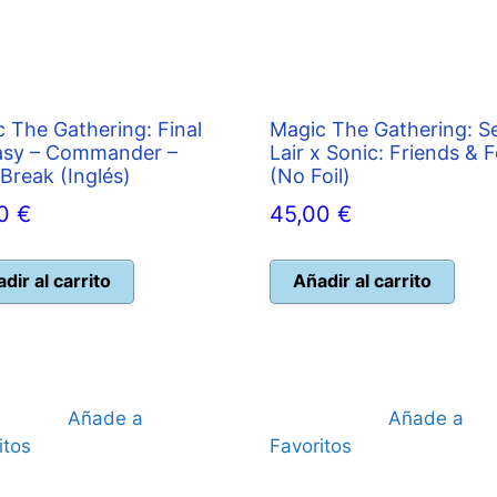
 The Gathering: Final
Magic The Gathering: S
asy – Commander –
Lair x Sonic: Friends & 
 Break (Inglés)
(No Foil)
00
€
45,00
€
dir al carrito
Añadir al carrito
Añade a
Añade a
itos
Favoritos