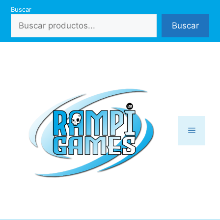
Saltar
Buscar
al
Buscar
contenido
Menú