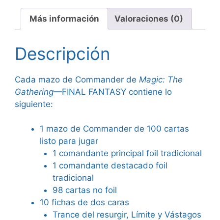
Commander
(Trance
Más información
Valoraciones (0)
del
Resurgir)
Descripción
Español
cantidad
Cada mazo de Commander de
Magic: The
Gathering
—FINAL FANTASY contiene lo
siguiente:
1 mazo de Commander de 100 cartas
listo para jugar
1 comandante principal foil tradicional
1 comandante destacado foil
tradicional
98 cartas no foil
10 fichas de dos caras
Trance del resurgir, Límite y Vástagos