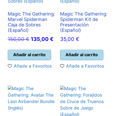
Magic The Gathering:
Magic The Gathering:
Marvel Spiderman
Spiderman Kit de
Caja de Sobres
Presentación
(Español)
(Español)
El
El
150,00
€
135,00
€
35,00
€
precio
precio
original
actual
Añadir al carrito
Añadir al carrito
era:
es:
Añade a Favoritos
Añade a Favoritos
150,00 €.
135,00 €.