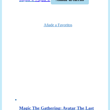
precio
precio
original
actual
era:
es:
90,00 €.
75,00 €.
Añade a Favoritos
Magic The Gathering: Avatar The Last