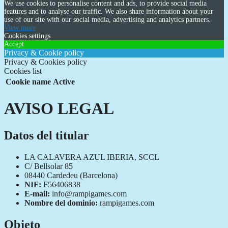
We use cookies to personalise content and ads, to provide social media
features and to analyse our traffic. We also share information about your
use of our site with our social media, advertising and analytics partners.
View more
Cookies settings
Accept
Privacy & Cookie policy
Privacy & Cookies policy
Cookies list
Cookie name
Active
AVISO LEGAL
Datos del titular
LA CALAVERA AZUL IBERIA, SCCL
C/ Bellsolar 85
08440 Cardedeu (Barcelona)
NIF:
F56406838
E-mail:
info@rampigames.com
Nombre del dominio:
rampigames.com
Objeto