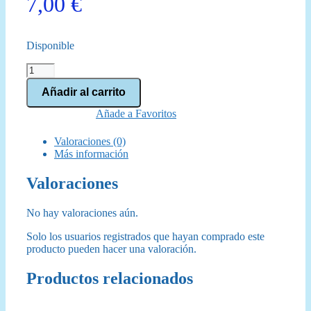
7,00
€
Disponible
Magic
The
Añadir al carrito
Gathering:
Marvels
Añade a Favoritos
Spiderman
Sobre
Valoraciones (0)
de
Más información
Juego
(Español)
Valoraciones
cantidad
No hay valoraciones aún.
Solo los usuarios registrados que hayan comprado este
producto pueden hacer una valoración.
Productos relacionados