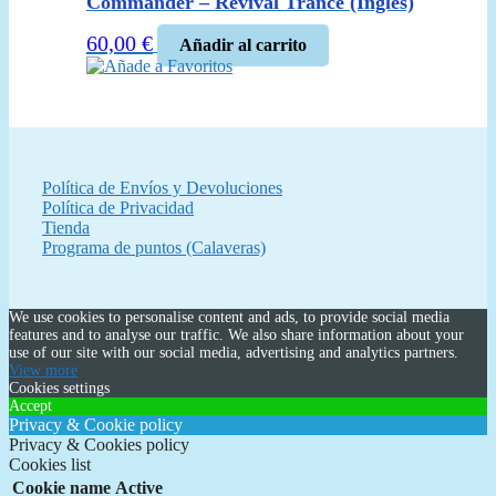
Commander – Revival Trance (Inglés)
60,00
€
Añadir al carrito
Añade a Favoritos
Política de Envíos y Devoluciones
Política de Privacidad
Tienda
Programa de puntos (Calaveras)
We use cookies to personalise content and ads, to provide social media
features and to analyse our traffic. We also share information about your
use of our site with our social media, advertising and analytics partners.
View more
Cookies settings
Accept
Privacy & Cookie policy
Privacy & Cookies policy
Cookies list
Cookie name
Active