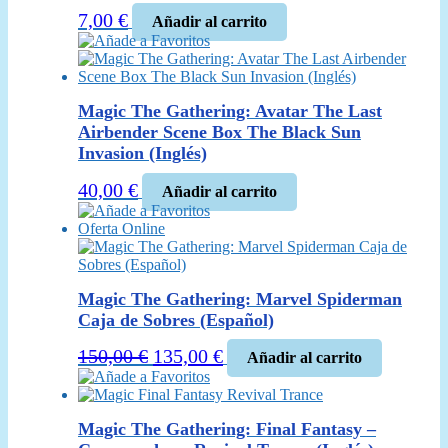
7,00
€
Añadir al carrito
Añade a Favoritos
Magic The Gathering: Avatar The Last
Airbender Scene Box The Black Sun
Invasion (Inglés)
40,00
€
Añadir al carrito
Añade a Favoritos
Oferta Online
Magic The Gathering: Marvel Spiderman
Caja de Sobres (Español)
El
El
150,00
€
135,00
€
Añadir al carrito
precio
precio
Añade a Favoritos
original
actual
era:
es:
Magic The Gathering: Final Fantasy –
150,00 €.
135,00 €.