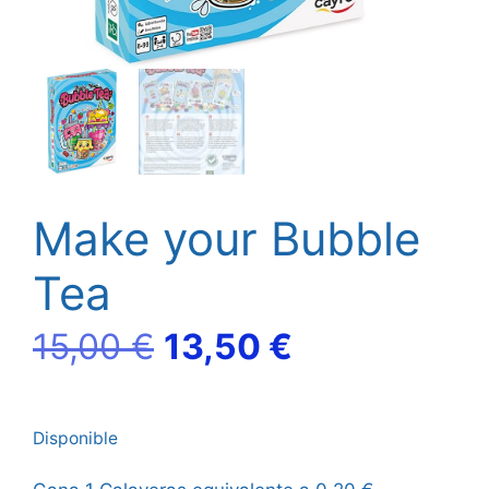
Make your Bubble
Tea
El
El
15,00
€
13,50
€
precio
precio
Disponible
original
actual