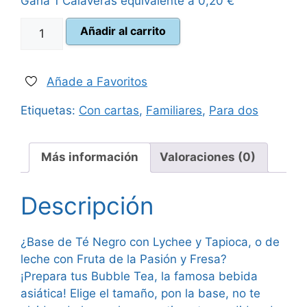
Gana 1 Calaveras equivalente a
0,20
€
era:
es:
Make
Añadir al carrito
15,00 €.
13,50 €.
your
Bubble
Tea
Añade a Favoritos
cantidad
Etiquetas:
Con cartas
,
Familiares
,
Para dos
Más información
Valoraciones (0)
Descripción
¿Base de Té Negro con Lychee y Tapioca, o de
leche con Fruta de la Pasión y Fresa?
¡Prepara tus Bubble Tea, la famosa bebida
asiática! Elige el tamaño, pon la base, no te