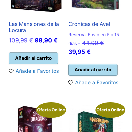
Las Mansiones de la
Crónicas de Avel
Locura
Reserva. Envío en 5 a 15
El
El
109,99
€
98,90
€
El
44,99
€
días -
precio
precio
El
precio
39,95
€
original
actual
Añadir al carrito
precio
original
era:
es:
actual
era:
Añadir al carrito
Añade a Favoritos
109,99 €.
98,90 €.
es:
44,99 €.
Añade a Favoritos
39,95 €.
Oferta Online
Oferta Online