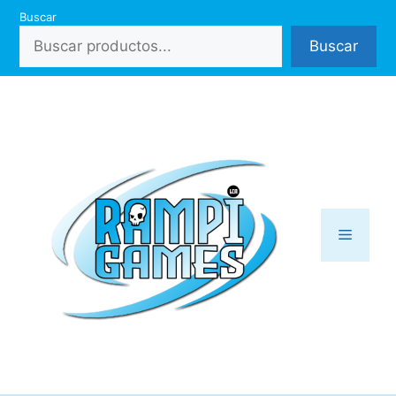
Saltar
Buscar
al
Buscar
contenido
Menú