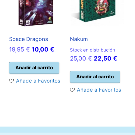
Space Dragons
Nakum
El
El
19,95
€
10,00
€
Stock en distribución -
precio
precio
El
El
25,00
€
22,50
€
original
actual
precio
precio
Añadir al carrito
era:
es:
original
actual
Añadir al carrito
Añade a Favoritos
19,95 €.
10,00 €.
era:
es:
Añade a Favoritos
25,00 €.
22,50 