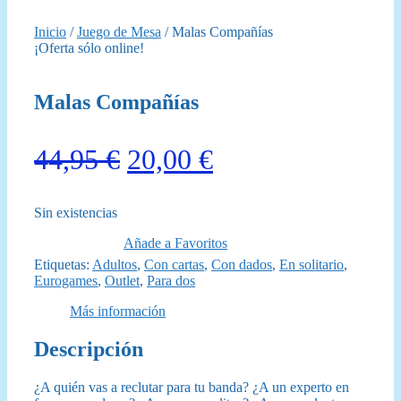
Inicio
/
Juego de Mesa
/ Malas Compañías
¡Oferta sólo online!
Malas Compañías
El
El
44,95
€
20,00
€
precio
precio
Sin existencias
original
actual
Añade a Favoritos
era:
es:
Etiquetas:
Adultos
,
Con cartas
,
Con dados
,
En solitario
,
Eurogames
,
Outlet
,
Para dos
44,95 €.
20,00 €.
Más información
Descripción
¿A quién vas a reclutar para tu banda? ¿A un experto en