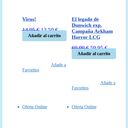
Virus!
El legado de
Dunwich exp.
El
El
14,95
€
13,50
€
Campaña Arkham
precio
precio
Añadir al carrito
Horror LCG
original
actual
El
El
69,99
€
59,95
€
era:
es:
precio
precio
Añadir al carrito
14,95 €.
13,50 €.
original
actual
Añade a
era:
es:
Favoritos
69,99 €.
59,95 €.
Añade a
Favoritos
Oferta Online
Oferta Online