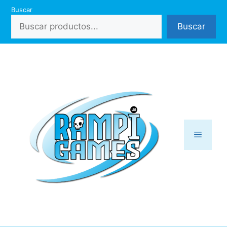
Saltar
Buscar
al
Buscar
contenido
Menú