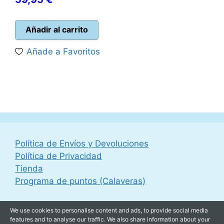
precio
original
actual
era:
Añadir al carrito
es:
69,99 €.
Añade a Favoritos
59,95 €.
Política de Envíos y Devoluciones
Política de Privacidad
Tienda
Programa de puntos (Calaveras)
We use cookies to personalise content and ads, to provide social media
features and to analyse our traffic. We also share information about your