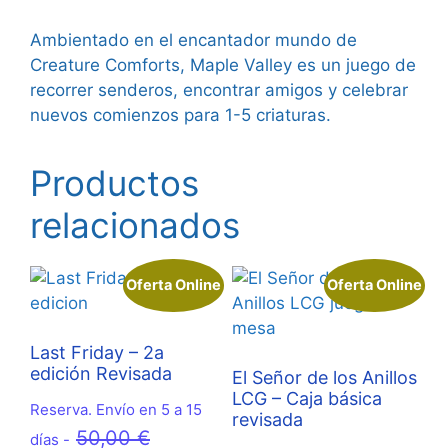
Ambientado en el encantador mundo de
Creature Comforts, Maple Valley es un juego de
recorrer senderos, encontrar amigos y celebrar
nuevos comienzos para 1-5 criaturas.
Productos
relacionados
Oferta Online
Oferta Online
Last Friday – 2a
edición Revisada
El Señor de los Anillos
LCG – Caja básica
Reserva. Envío en 5 a 15
revisada
El
50,00
€
días -