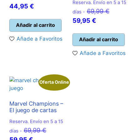
Reserva. Envío en 5 a 15
El
precio
44,95
€
El
69,99
€
días -
precio
original
El
precio
59,95
€
actual
era:
Añadir al carrito
precio
original
es:
50,00 €.
actual
era:
Añade a Favoritos
Añadir al carrito
44,95 €.
es:
69,99 €.
Añade a Favoritos
59,95 €.
Oferta Online
Marvel Champions –
El juego de cartas
Reserva. Envío en 5 a 15
El
69,99
€
días -
El
precio
59,95
€