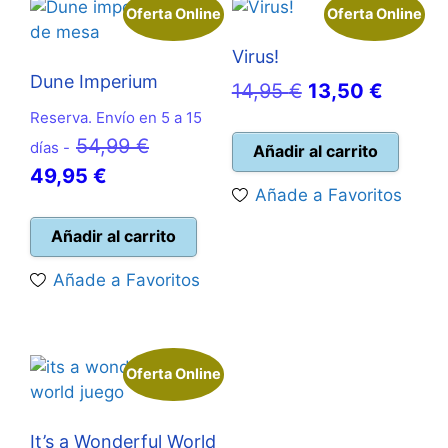
Oferta Online
Oferta Online
Virus!
Dune Imperium
El
El
14,95
€
13,50
€
Reserva. Envío en 5 a 15
precio
precio
El
54,99
€
días -
original
actual
Añadir al carrito
El
precio
49,95
€
era:
es:
Añade a Favoritos
precio
original
14,95 €.
13,50 
actual
era:
Añadir al carrito
es:
54,99 €.
Añade a Favoritos
49,95 €.
Oferta Online
It’s a Wonderful World