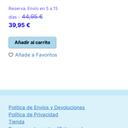
Reserva. Envío en 5 a 15
El
44,95
€
días -
El
precio
39,95
€
precio
original
actual
era:
Añadir al carrito
es:
44,95 €.
Añade a Favoritos
39,95 €.
Política de Envíos y Devoluciones
Política de Privacidad
Tienda