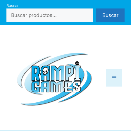
Saltar
Buscar
al
Buscar
contenido
Menú