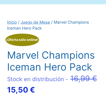
Inicio
/
Juego de Mesa
/ Marvel Champions
Iceman Hero Pack
¡Oferta sólo online!
Marvel Champions
Iceman Hero Pack
16,99
€
Stock en distribución -
El
El
15,50
€
precio
precio