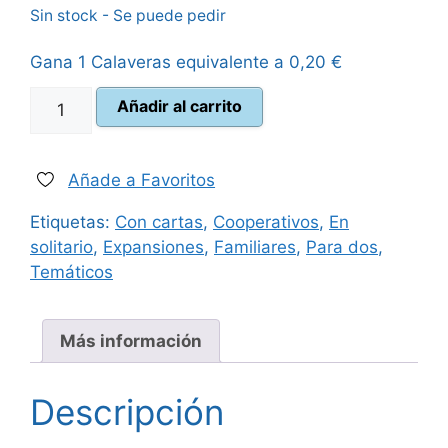
Sin stock - Se puede pedir
original
actual
Gana 1 Calaveras equivalente a
0,20
€
era:
es:
Marvel
Añadir al carrito
16,99 €.
15,50 €.
Champions
Iceman
Hero
Añade a Favoritos
Pack
Etiquetas:
Con cartas
,
Cooperativos
,
En
cantidad
solitario
,
Expansiones
,
Familiares
,
Para dos
,
Temáticos
Más información
Descripción