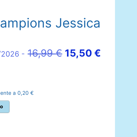
ampions Jessica
El
El
16,99
€
15,50
€
/2026 -
precio
precio
original
actual
lente a
0,20
€
era:
es:
to
16,99 €.
15,50 €