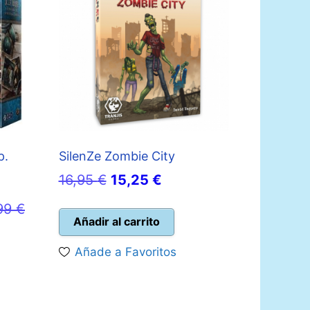
p.
SilenZe Zombie City
El
El
16,95
€
15,25
€
precio
precio
99
€
original
actual
Añadir al carrito
era:
es:
Añade a Favoritos
16,95 €.
15,25 €.