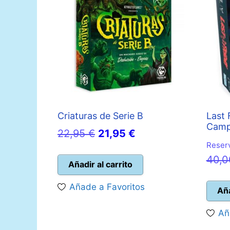
Criaturas de Serie B
Last 
Camp
El
El
22,95
€
21,95
€
Reserv
precio
precio
40,
original
actual
Añadir al carrito
era:
es:
Añade a Favoritos
Aña
22,95 €.
21,95 €.
Añ