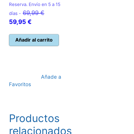
Reserva. Envío en 5 a 15
El
69,99
€
días -
El
precio
59,95
€
precio
original
actual
era:
Añadir al carrito
es:
69,99 €.
59,95 €.
Añade a
Favoritos
Productos
relacionados