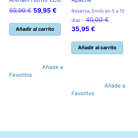
El
El
69,99
€
59,95
€
Reserva. Envío en 5 a 15
precio
precio
El
40,00
€
días -
original
actual
El
precio
35,95
€
Añadir al carrito
era:
es:
precio
original
69,99 €.
59,95 €.
actual
era:
Añadir al carrito
es:
40,00 €.
35,95 €.
Añade a
Favoritos
Añade a
Favoritos