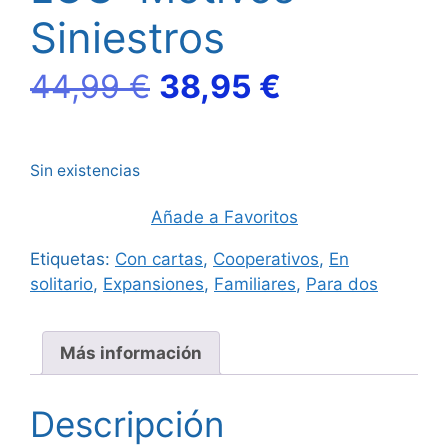
Siniestros
El
El
44,99
€
38,95
€
precio
precio
Sin existencias
original
actual
Añade a Favoritos
era:
es:
Etiquetas:
Con cartas
,
Cooperativos
,
En
44,99 €.
38,95 €.
solitario
,
Expansiones
,
Familiares
,
Para dos
Más información
Descripción