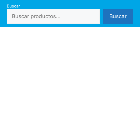
Saltar
Buscar
al
Buscar
contenido