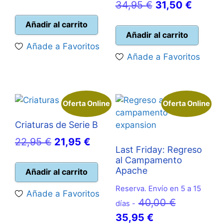
El
El
34,95
€
31,50
€
precio
precio
precio
precio
original
actual
Añadir al carrito
original
actual
Añadir al carrito
era:
es:
Añade a Favoritos
era:
es:
24,99 €.
22,50 €.
Añade a Favoritos
34,95 €.
31,50 
Oferta Online
Oferta Online
Criaturas de Serie B
El
El
22,95
€
21,95
€
Last Friday: Regreso
precio
precio
al Campamento
original
actual
Apache
Añadir al carrito
era:
es:
Reserva. Envío en 5 a 15
Añade a Favoritos
22,95 €.
21,95 €.
El
40,00
€
días -
El
precio
35,95
€