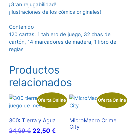
¡Gran rejugabilidad!
¡Ilustraciones de los cómics originales!
Contenido
120 cartas, 1 tablero de juego, 32 chas de
cartón, 14 marcadores de madera, 1 libro de
reglas
Productos
relacionados
Oferta Online
Oferta Online
300: Tierra y Agua
MicroMacro Crime
City
El
El
24,99
€
22,50
€