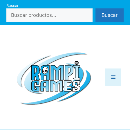
Saltar
Buscar
al
Buscar
contenido
Menú