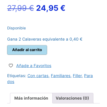
El
El
27,99
€
24,95
€
precio
precio
Disponible
original
actual
Gana 2 Calaveras equivalente a
0,40
€
era:
es:
Marvel
Añadir al carrito
27,99 €.
24,95 €.
¡Escaramuza!
en
New
Añade a Favoritos
York
Etiquetas:
Con cartas
,
Familiares
,
Filler
,
Para
cantidad
dos
Más información
Valoraciones (0)