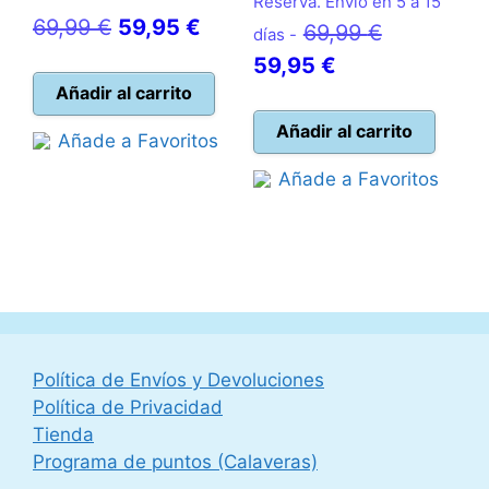
Reserva. Envío en 5 a 15
El
El
69,99
€
59,95
€
El
69,99
€
días -
precio
precio
El
precio
59,95
€
original
actual
Añadir al carrito
precio
original
era:
es:
actual
era:
Añadir al carrito
Añade a Favoritos
69,99 €.
59,95 €.
es:
69,99 €.
Añade a Favoritos
59,95 €.
Política de Envíos y Devoluciones
Política de Privacidad
Tienda
Programa de puntos (Calaveras)