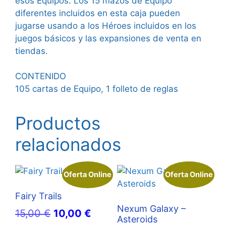
esos Equipos. Los 15 mazos de Equipo
diferentes incluidos en esta caja pueden
jugarse usando a los Héroes incluidos en los
juegos básicos y las expansiones de venta en
tiendas.
CONTENIDO
105 cartas de Equipo, 1 folleto de reglas
Productos
relacionados
Oferta Online
Oferta Online
Fairy Trails
Nexum Galaxy –
El
El
15,00
€
10,00
€
Asteroids