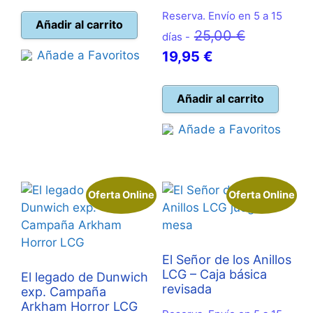
precio
precio
Reserva. Envío en 5 a 15
original
actual
Añadir al carrito
El
25,00
€
días -
era:
es:
El
precio
Añade a Favoritos
19,95
€
15,00 €.
10,00 €.
precio
original
actual
era:
Añadir al carrito
es:
25,00 €.
Añade a Favoritos
19,95 €.
Oferta Online
Oferta Online
El Señor de los Anillos
LCG – Caja básica
El legado de Dunwich
revisada
exp. Campaña
Arkham Horror LCG