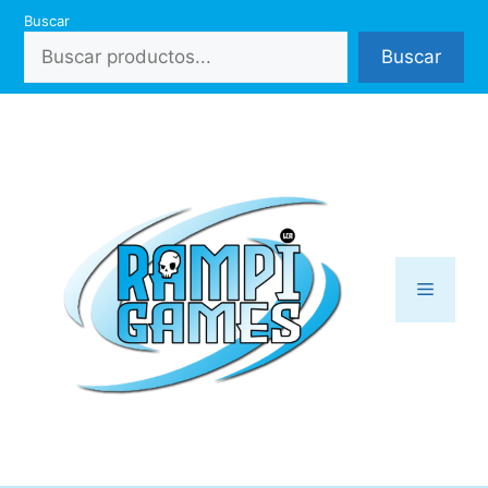
Saltar
Buscar
al
Buscar
contenido
Menú