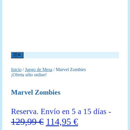
Menú
Inicio
/
Juego de Mesa
/ Marvel Zombies
¡Oferta sólo online!
Marvel Zombies
Reserva. Envío en 5 a 15 días -
El
El
129,99
€
114,95
€