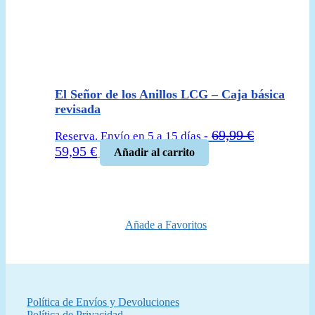
El Señor de los Anillos LCG – Caja básica
revisada
69,99
€
Reserva. Envío en 5 a 15 días -
El
El
59,95
€
Añadir al carrito
precio
precio
original
actual
era:
es:
69,99 €.
59,95 €.
Añade a Favoritos
Política de Envíos y Devoluciones
Política de Privacidad