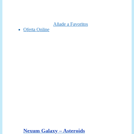
original
actual
era:
es:
14,95 €.
13,50 €.
Añade a Favoritos
Oferta Online
Nexum Galaxy – Asteroids