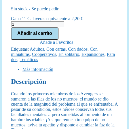
precio
precio
Sin stock - Se puede pedir
original
actual
Gana 11 Calaveras equivalente a
2,20
€
era:
es:
Marvel
Zombies
129,99 €.
114,95 €.
Añadir al carrito
cantidad
Añade a Favoritos
Etiquetas:
Adultos
,
Con cartas
,
Con dados
,
Con
miniaturas
,
Cooperativos
,
En solitario
,
Expansiones
,
Para
dos
,
Temáticos
Más información
Descripción
Cuando los primeros miembros de los Avengers se
sumaron a las filas de los no muertos, el mundo se dio
cuenta de la magnitud del problema al que se enfrentaba. A
pesar de su condición, estos héroes conservan todas sus
facultades mentales… pero sometidas al tormento de un
hambre insaciable. ¡Así que reúne a tu equipo de no
muertos, aviva tu apetito y disponte a cambiar la faz de la