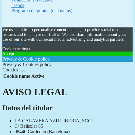
Tienda
Programa de puntos (Calaveras)
We use cookies to personalise content and ads, to provide social media
features and to analyse our traffic. We also share information about your
use of our site with our social media, advertising and analytics partners.
View more
Cookies settings
Accept
Privacy & Cookie policy
Privacy & Cookies policy
Cookies list
Cookie name
Active
AVISO LEGAL
Datos del titular
LA CALAVERA AZUL IBERIA, SCCL
C/ Bellsolar 85
08440 Cardedeu (Barcelona)