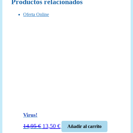
Productos relacionados
Oferta Online
Virus!
El
El
14,95
€
13,50
€
Añadir al carrito
precio
precio