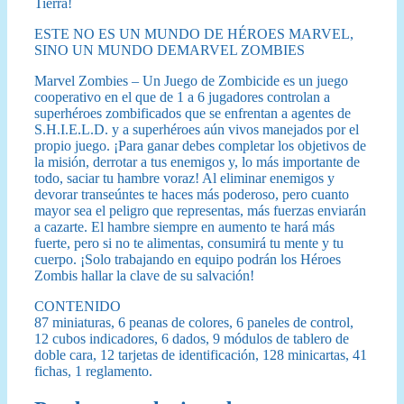
Tierra!
ESTE NO ES UN MUNDO DE HÉROES MARVEL,
SINO UN MUNDO DEMARVEL ZOMBIES
Marvel Zombies – Un Juego de Zombicide es un juego
cooperativo en el que de 1 a 6 jugadores controlan a
superhéroes zombificados que se enfrentan a agentes de
S.H.I.E.L.D. y a superhéroes aún vivos manejados por el
propio juego. ¡Para ganar debes completar los objetivos de
la misión, derrotar a tus enemigos y, lo más importante de
todo, saciar tu hambre voraz! Al eliminar enemigos y
devorar transeúntes te haces más poderoso, pero cuanto
mayor sea el peligro que representas, más fuerzas enviarán
a cazarte. El hambre siempre en aumento te hará más
fuerte, pero si no te alimentas, consumirá tu mente y tu
cuerpo. ¡Solo trabajando en equipo podrán los Héroes
Zombis hallar la clave de su salvación!
CONTENIDO
87 miniaturas, 6 peanas de colores, 6 paneles de control,
12 cubos indicadores, 6 dados, 9 módulos de tablero de
doble cara, 12 tarjetas de identificación, 128 minicartas, 41
fichas, 1 reglamento.