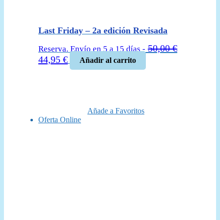
Last Friday – 2a edición Revisada
50,00
€
Reserva. Envío en 5 a 15 días -
El
El
44,95
€
Añadir al carrito
precio
precio
original
actual
era:
es:
50,00 €.
44,95 €.
Añade a Favoritos
Oferta Online