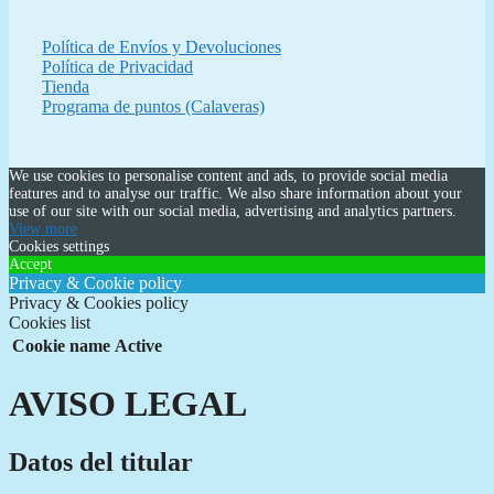
69,99 €.
59,95 €.
Política de Envíos y Devoluciones
Política de Privacidad
Tienda
Programa de puntos (Calaveras)
We use cookies to personalise content and ads, to provide social media
features and to analyse our traffic. We also share information about your
use of our site with our social media, advertising and analytics partners.
View more
Cookies settings
Accept
Privacy & Cookie policy
Privacy & Cookies policy
Cookies list
Cookie name
Active
AVISO LEGAL
Datos del titular