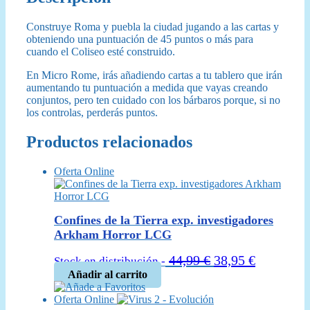
Construye Roma y puebla la ciudad jugando a las cartas y
obteniendo una puntuación de 45 puntos o más para
cuando el Coliseo esté construido.
En Micro Rome, irás añadiendo cartas a tu tablero que irán
aumentando tu puntuación a medida que vayas creando
conjuntos, pero ten cuidado con los bárbaros porque, si no
los controlas, perderás puntos.
Productos relacionados
Oferta Online
Confines de la Tierra exp. investigadores
Arkham Horror LCG
El
El
44,99
€
38,95
€
Stock en distribución -
precio
precio
Añadir al carrito
Añade a Favoritos
original
actual
Oferta Online
era:
es: