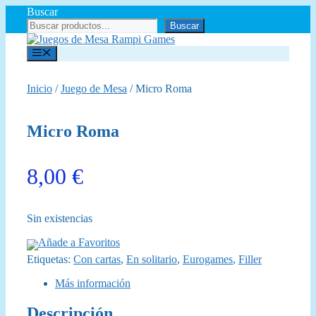
Saltar
Buscar
al
Buscar
contenido
Menú
Inicio
/
Juego de Mesa
/ Micro Roma
Micro Roma
8,00
€
Sin existencias
Añade a Favoritos
Etiquetas:
Con cartas
,
En solitario
,
Eurogames
,
Filler
Más información
Descripción