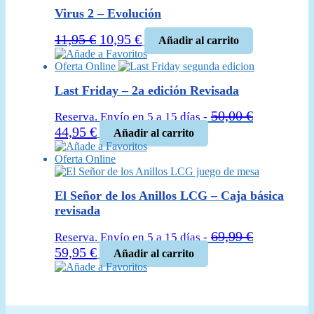
44,99 €.
38,95 €.
Virus 2 – Evolución
El
El
11,95
€
10,95
€
Añadir al carrito
precio
precio
Añade a Favoritos
Oferta Online
original
actual
era:
es:
Last Friday – 2a edición Revisada
11,95 €.
10,95 €.
50,00
€
Reserva. Envío en 5 a 15 días -
El
El
44,95
€
Añadir al carrito
precio
precio
Añade a Favoritos
Oferta Online
original
actual
era:
es:
50,00 €.
44,95 €.
El Señor de los Anillos LCG – Caja básica
revisada
69,99
€
Reserva. Envío en 5 a 15 días -
El
El
59,95
€
Añadir al carrito
precio
precio
Añade a Favoritos
original
actual
era:
es: