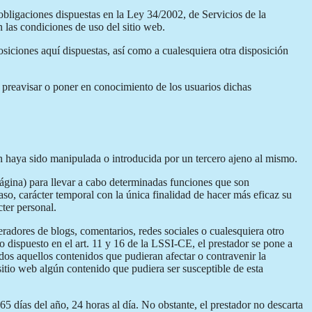
obligaciones dispuestas en la Ley 34/2002, de Servicios de la
 las condiciones de uso del sitio web.
iciones aquí dispuestas, así como a cualesquiera otra disposición
e preavisar o poner en conocimiento de los usuarios dichas
ón haya sido manipulada o introducida por un tercero ajeno al mismo.
página) para llevar a cabo determinadas funciones que son
aso, carácter temporal con la única finalidad de hacer más eficaz su
cter personal.
eradores de blogs, comentarios, redes sociales o cualesquiera otro
 dispuesto en el art. 11 y 16 de la LSSI-CE, el prestador se pone a
odos aquellos contenidos que pudieran afectar o contravenir la
 sitio web algún contenido que pudiera ser susceptible de esta
5 días del año, 24 horas al día. No obstante, el prestador no descarta