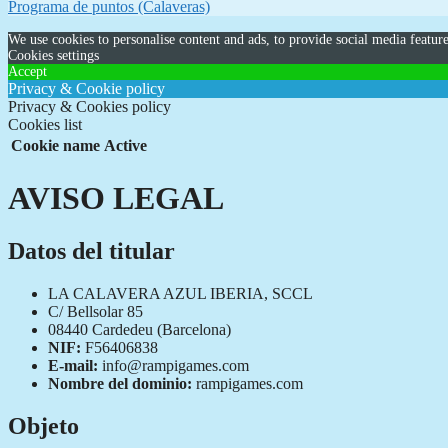
Programa de puntos (Calaveras)
We use cookies to personalise content and ads, to provide social media feature
Cookies settings
Accept
Privacy & Cookie policy
Privacy & Cookies policy
Cookies list
Cookie name
Active
AVISO LEGAL
Datos del titular
LA CALAVERA AZUL IBERIA, SCCL
C/ Bellsolar 85
08440 Cardedeu (Barcelona)
NIF:
F56406838
E-mail:
info@rampigames.com
Nombre del dominio:
rampigames.com
Objeto