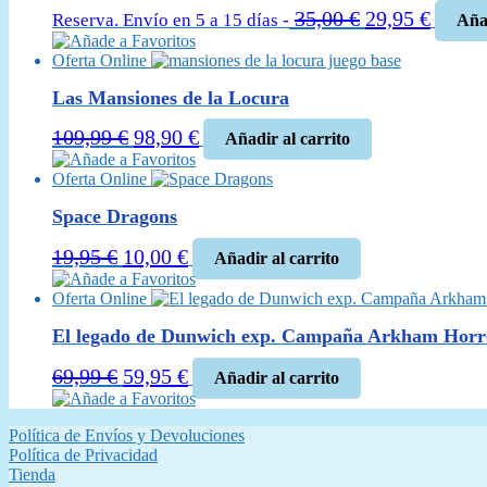
El
El
35,00
€
29,95
€
Reserva. Envío en 5 a 15 días -
Añad
precio
precio
Añade a Favoritos
Oferta Online
original
actual
era:
es:
Las Mansiones de la Locura
35,00 €.
29,95 
El
El
109,99
€
98,90
€
Añadir al carrito
precio
precio
Añade a Favoritos
Oferta Online
original
actual
era:
es:
Space Dragons
109,99 €.
98,90 €.
El
El
19,95
€
10,00
€
Añadir al carrito
precio
precio
Añade a Favoritos
Oferta Online
original
actual
era:
es:
El legado de Dunwich exp. Campaña Arkham Hor
19,95 €.
10,00 €.
El
El
69,99
€
59,95
€
Añadir al carrito
precio
precio
Añade a Favoritos
original
actual
Política de Envíos y Devoluciones
era:
es:
Política de Privacidad
69,99 €.
59,95 €.
Tienda