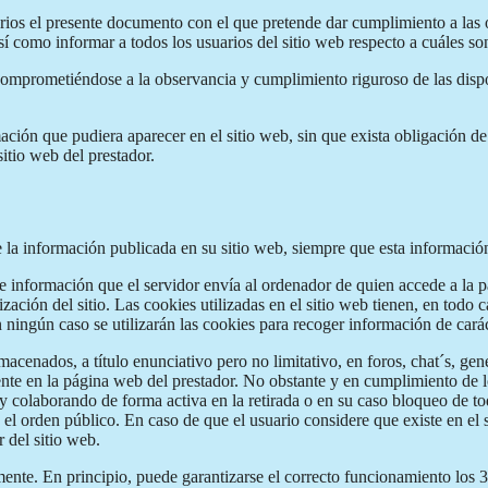
uarios el presente documento con el que pretende dar cumplimiento a las 
como informar a todos los usuarios del sitio web respecto a cuáles son
comprometiéndose a la observancia y cumplimiento riguroso de las dispos
mación que pudiera aparecer en el sitio web, sin que exista obligación d
itio web del prestador.
e la información publicada en su sitio web, siempre que esta informaci
de información que el servidor envía al ordenador de quien accede a la 
ación del sitio. Las cookies utilizadas en el sitio web tienen, en todo c
n ningún caso se utilizarán las cookies para recoger información de cará
acenados, a título enunciativo pero no limitativo, en foros, chat´s, gen
te en la página web del prestador. No obstante y en cumplimiento de lo
 y colaborando de forma activa en la retirada o en su caso bloqueo de t
y el orden público. En caso de que el usuario considere que existe en el
r del sitio web.
nte. En principio, puede garantizarse el correcto funcionamiento los 36