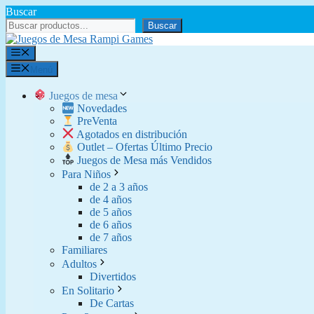
Saltar
Buscar
al
Buscar
contenido
Menú
Menú
Juegos de mesa
Novedades
PreVenta
Agotados en distribución
Outlet – Ofertas Último Precio
Juegos de Mesa más Vendidos
Para Niños
de 2 a 3 años
de 4 años
de 5 años
de 6 años
de 7 años
Familiares
Adultos
Divertidos
En Solitario
De Cartas