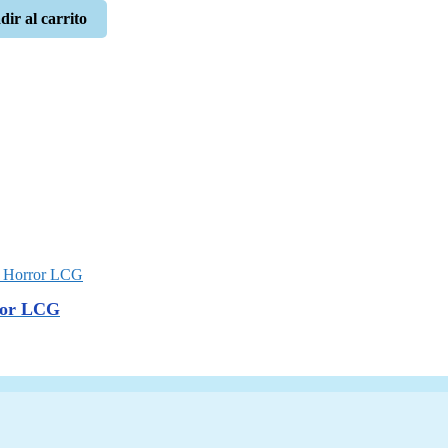
ir al carrito
€.
ror LCG