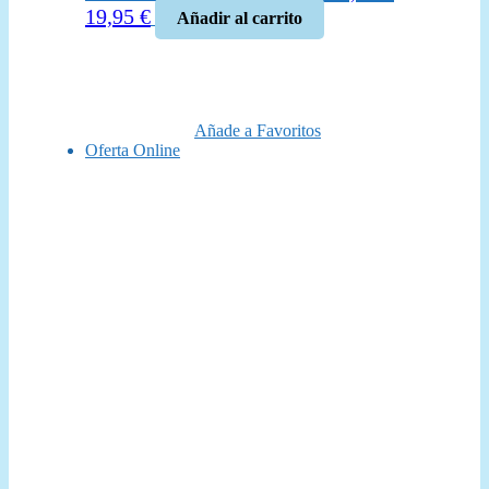
El
El
19,95
€
Añadir al carrito
precio
precio
original
actual
era:
es:
25,00 €.
19,95 €.
Añade a Favoritos
Oferta Online