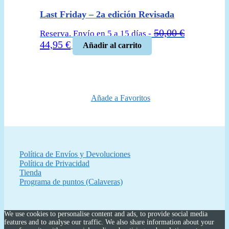
Last Friday – 2a edición Revisada
50,00
€
Reserva. Envío en 5 a 15 días -
El
El
44,95
€
Añadir al carrito
precio
precio
original
actual
era:
es:
50,00 €.
44,95 €.
Añade a Favoritos
Política de Envíos y Devoluciones
Política de Privacidad
Tienda
Programa de puntos (Calaveras)
We use cookies to personalise content and ads, to provide social media
features and to analyse our traffic. We also share information about your