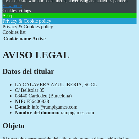
use of our site with our social media, advertising and analytics partners.
View more
Cookies settings
Accept
Privacy & Cookie policy
Privacy & Cookies policy
Cookies list
Cookie name
Active
AVISO LEGAL
Datos del titular
LA CALAVERA AZUL IBERIA, SCCL
C/ Bellsolar 85
08440 Cardedeu (Barcelona)
NIF:
F56406838
E-mail:
info@rampigames.com
Nombre del dominio:
rampigames.com
Objeto
El prestador, responsable del sitio web, pone a disposición de los