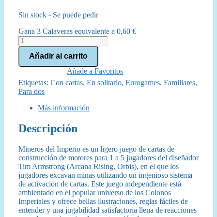
precio
precio
Sin stock - Se puede pedir
original
actual
Gana 3 Calaveras equivalente a
0,60
€
era:
es:
Mineros
del
35,00 €.
31,50 €.
Añadir al carrito
Imperio
cantidad
Añade a Favoritos
Etiquetas:
Con cartas
,
En solitario
,
Eurogames
,
Familiares
,
Para dos
Más información
Descripción
Mineros del Imperio es un ligero juego de cartas de
construcción de motores para 1 a 5 jugadores del diseñador
Tim Armstrong (Arcana Rising, Orbis), en el que los
jugadores excavan minas utilizando un ingenioso sistema
de activación de cartas. Este juego independiente está
ambientado en el popular universo de los Colonos
Imperiales y ofrece bellas ilustraciones, reglas fáciles de
entender y una jugabilidad satisfactoria llena de reacciones