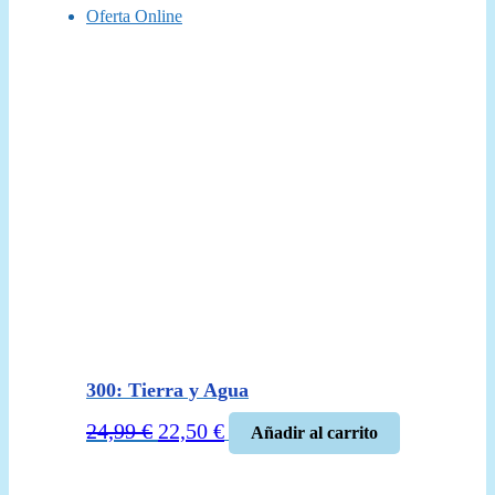
Oferta Online
300: Tierra y Agua
El
El
24,99
€
22,50
€
Añadir al carrito
precio
precio
original
actual