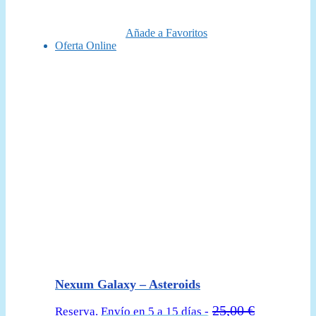
era:
es:
24,99 €.
22,50 €.
Añade a Favoritos
Oferta Online
Nexum Galaxy – Asteroids
25,00
€
Reserva. Envío en 5 a 15 días -