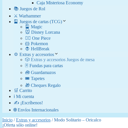
Caja Misteriosa Economy
📚 Juegos de Rol
⚔️ Warhammer
🎴 Juegos de cartas (TCG)
🎴 Magic
🐭 Disney Lorcana
🏴‍☠️ One Piece
🐹 Pokemon
🧛​ HellBreak
💢 Extras y accesorios
🎲 Extras y accesorios Juegos de mesa
🃏 Fundas para cartas
🧰 Guardamazos
🎟️ Tapetes
🎁 Cheques Regalo
🛒 Carrito
ℹ️ Mi cuenta
✍️ ¡Escríbenos!
🌐 Envíos Internacionales
Inicio
/
Extras y accesorios
/ Modo Solitario – Oricalco
¡Oferta sólo online!