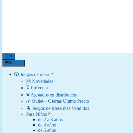
Menú
Menú
🎲 Juegos de mesa
🆕 Novedades
⏳ PreVenta
❌ Agotados en distribución
💰 Outlet – Ofertas Último Precio
🔝 Juegos de Mesa más Vendidos
Para Niños
de 2 a 3 años
de 4 años
de 5 años