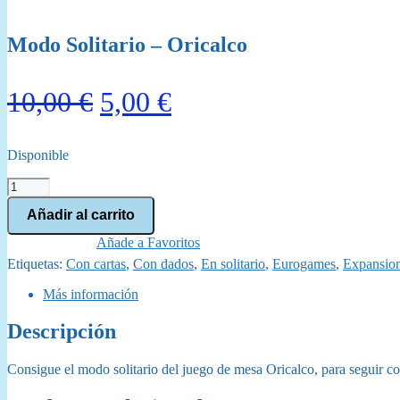
Modo Solitario – Oricalco
El
El
10,00
€
5,00
€
precio
precio
Disponible
original
actual
Modo
era:
es:
Solitario
Añadir al carrito
-
10,00 €.
5,00 €.
Oricalco
Añade a Favoritos
cantidad
Etiquetas:
Con cartas
,
Con dados
,
En solitario
,
Eurogames
,
Expansio
Más información
Descripción
Consigue el modo solitario del juego de mesa Oricalco, para seguir con