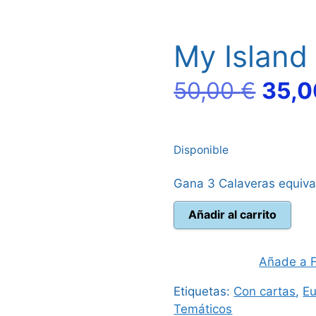
My Island
El
50,00
€
35,
prec
Disponible
origi
Gana 3 Calaveras equiva
era:
My
Añadir al carrito
50,0
Island
cantidad
Añade a F
Etiquetas:
Con cartas
,
E
Temáticos