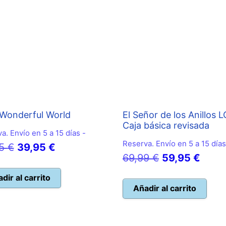
a Wonderful World
El Señor de los Anillos 
Caja básica revisada
a. Envío en 5 a 15 días -
Reserva. Envío en 5 a 15 días
El
El
95
€
39,95
€
El
El
69,99
€
59,95
€
precio
precio
precio
preci
original
actual
dir al carrito
original
actua
Añadir al carrito
era:
es:
era:
es:
44,95 €.
39,95 €.
69,99 €.
59,95