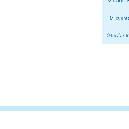
💢 Extras 
ℹ️ Mi cuent
🌐 Envíos 