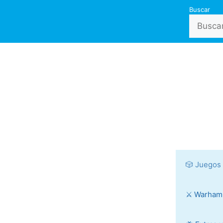
Buscar
🎲 Juegos
⚔️ Warha