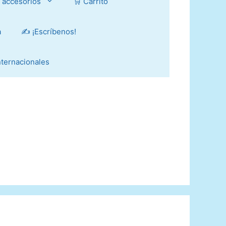
y accesorios
🛒 Carrito
a
✍️ ¡Escríbenos!
Internacionales