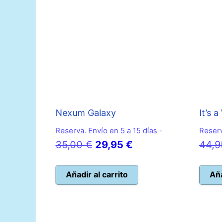
Nexum Galaxy
It’s 
Reserva. Envío en 5 a 15 días -
Reserv
El
El
35,00
€
29,95
€
44,
precio
precio
original
actual
Añadir al carrito
Aña
era:
es:
35,00 €.
29,95 €.