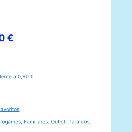
El
00
€
io
precio
nal
actual
lente a
0,60
€
es:
0 €.
35,00 €.
avoritos
urogames
,
Familiares
,
Outlet
,
Para dos
,