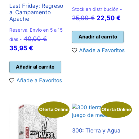
Last Friday: Regreso
Stock en distribución -
al Campamento
El
El
25,00
€
22,50
€
Apache
precio
precio
Reserva. Envío en 5 a 15
original
actual
Añadir al carrito
El
40,00
€
días -
era:
es:
El
precio
35,95
€
Añade a Favoritos
25,00 €.
22,50 
precio
original
actual
era:
Añadir al carrito
es:
40,00 €.
Añade a Favoritos
35,95 €.
Oferta Online
Oferta Online
300: Tierra y Agua