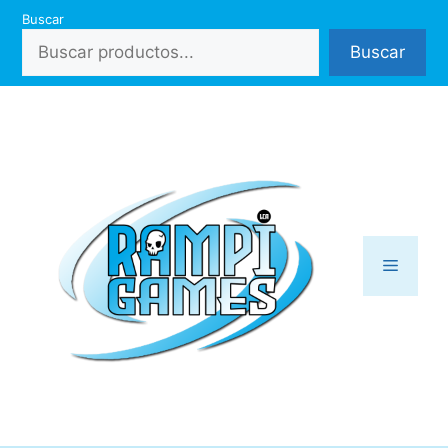
Saltar
Buscar
al
Buscar
contenido
Menú