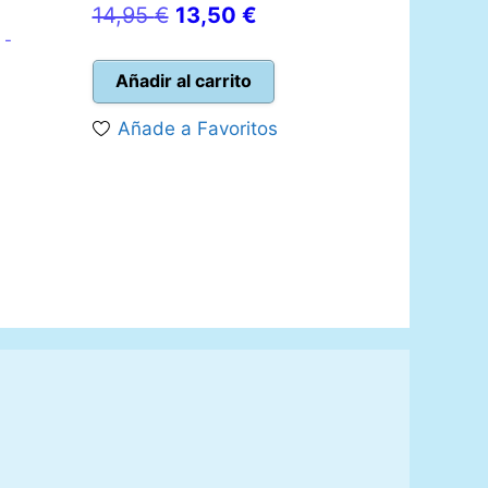
El
El
14,95
€
13,50
€
 -
precio
precio
original
actual
Añadir al carrito
o
era:
es:
Añade a Favoritos
l
14,95 €.
13,50 €.
 €.