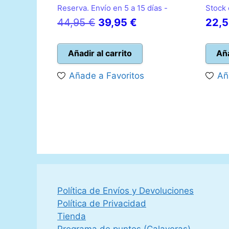
Reserva. Envío en 5 a 15 días -
Stock 
El
El
44,95
€
39,95
€
22,
precio
precio
original
actual
Añadir al carrito
Aña
era:
es:
Añade a Favoritos
Añ
44,95 €.
39,95 €.
Política de Envíos y Devoluciones
Política de Privacidad
Tienda
Programa de puntos (Calaveras)