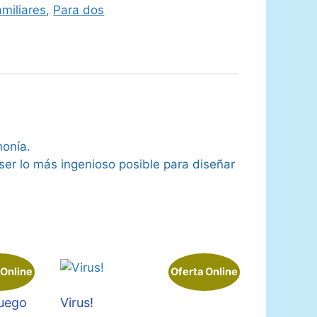
miliares
,
Para dos
monía.
ser lo más ingenioso posible para diseñar
 Online
Oferta Online
juego
Virus!