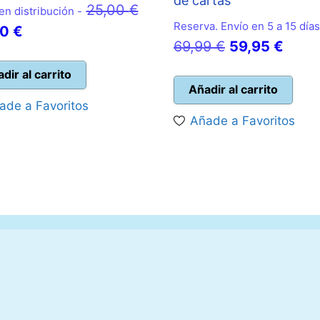
de cartas
El
25,00
€
en distribución -
Reserva. Envío en 5 a 15 días
El
precio
50
€
El
El
69,99
€
59,95
€
precio
original
precio
preci
actual
era:
dir al carrito
original
actua
Añadir al carrito
es:
25,00 €.
ade a Favoritos
era:
es:
22,50 €.
Añade a Favoritos
69,99 €.
59,95