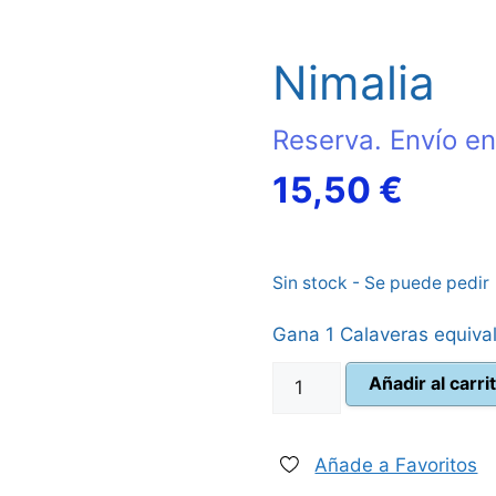
Nimalia
Reserva. Envío en
El
15,50
€
preci
Sin stock - Se puede pedir
actua
Gana 1 Calaveras equiva
es:
Nimalia
Añadir al carri
15,50
cantidad
Añade a Favoritos