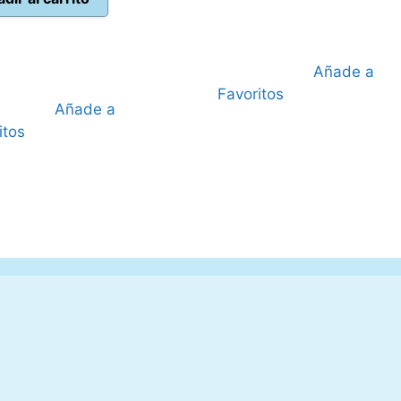
27,95 €.
24,95
era:
es:
69,99 €.
59,95 €.
Añade a
Favoritos
Añade a
itos