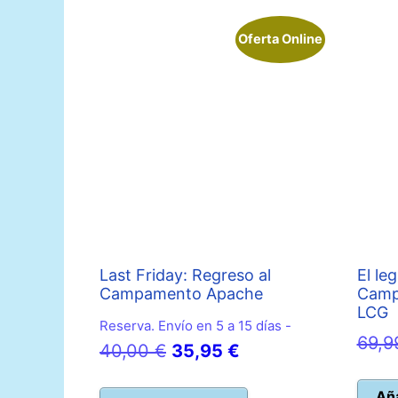
Oferta Online
Last Friday: Regreso al
El le
Campamento Apache
Camp
LCG
Reserva. Envío en 5 a 15 días -
69,
El
El
40,00
€
35,95
€
precio
precio
Aña