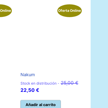
 Online
Oferta Online
Nakum
El
25,00
€
Stock en distribución -
o
El
precio
22,50
€
l
precio
original
actual
era:
Añadir al carrito