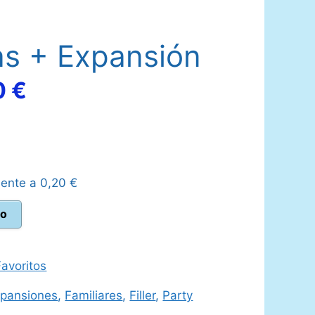
as + Expansión
El
0
€
o
precio
nal
actual
lente a
0,20
€
es:
to
 €.
13,50 €.
avoritos
pansiones
,
Familiares
,
Filler
,
Party