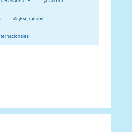
y accesorios
🛒 Carrito
a
✍️ ¡Escríbenos!
Internacionales