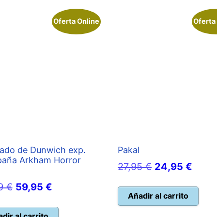
Oferta Online
Oferta
gado de Dunwich exp.
Pakal
aña Arkham Horror
El
El
27,95
€
24,95
€
precio
preci
El
El
99
€
59,95
€
original
actua
Añadir al carrito
precio
precio
era:
es:
original
actual
dir al carrito