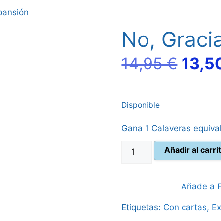
pansión
No, Graci
El
14,95
€
13,5
preci
Disponible
origi
Gana 1 Calaveras equiva
era:
No,
Añadir al carri
14,95
Gracias
+
Expansión
Añade a F
cantidad
Etiquetas:
Con cartas
,
Ex