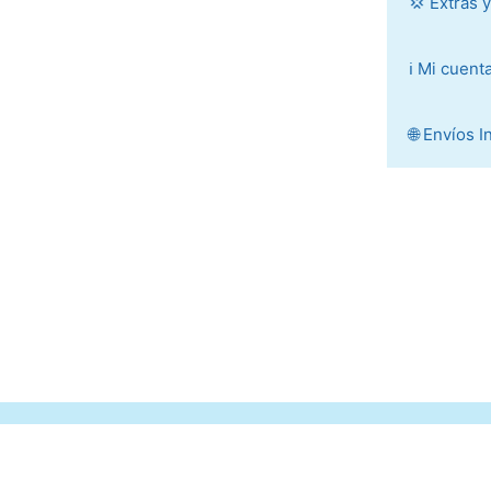
💢 Extras 
ℹ️ Mi cuent
🌐 Envíos 