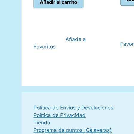
original
actual
Añadir al carrito
era:
es:
40,00 €.
35,95 €.
Añade a
Favor
Favoritos
Política de Envíos y Devoluciones
Política de Privacidad
Tienda
Programa de puntos (Calaveras)