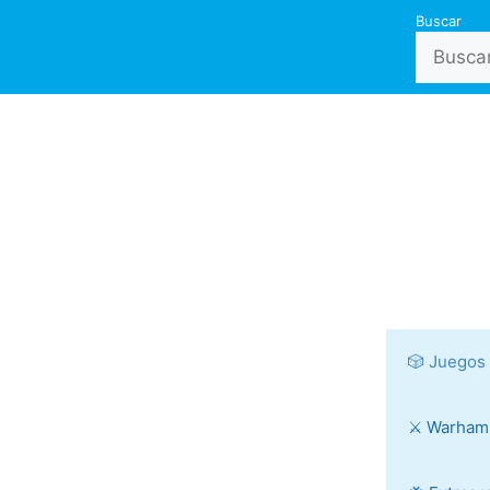
Buscar
🎲 Juegos
⚔️ Warha