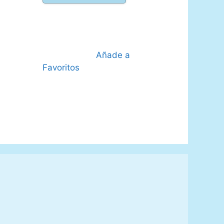
 €.
es:
25,00 €.
22,50 €.
Añade a
Favoritos