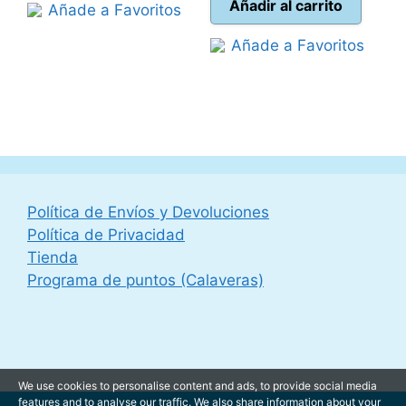
actual
era:
Añadir al carrito
Añade a Favoritos
109,99 €.
98,90 €.
es:
44,95 €.
Añade a Favoritos
39,95 €.
Política de Envíos y Devoluciones
Política de Privacidad
Tienda
Programa de puntos (Calaveras)
We use cookies to personalise content and ads, to provide social media
features and to analyse our traffic. We also share information about your