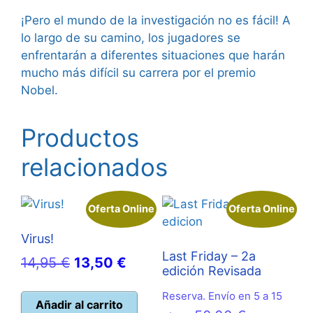
¡Pero el mundo de la investigación no es fácil! A
lo largo de su camino, los jugadores se
enfrentarán a diferentes situaciones que harán
mucho más difícil su carrera por el premio
Nobel.
Productos
relacionados
Oferta Online
Oferta Online
Virus!
Last Friday – 2a
El
El
14,95
€
13,50
€
edición Revisada
precio
precio
Reserva. Envío en 5 a 15
original
actual
Añadir al carrito