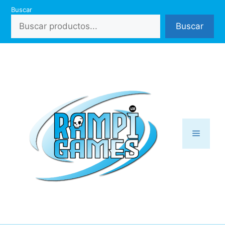
Saltar
Buscar
al
Buscar
contenido
Menú