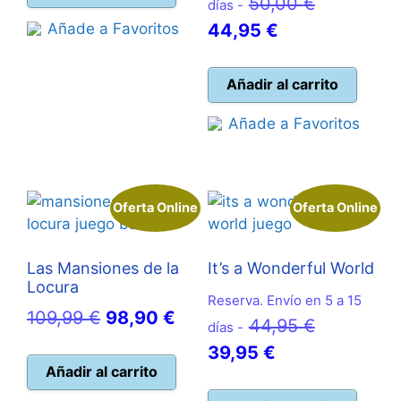
El
50,00
€
días -
era:
es:
El
precio
Añade a Favoritos
44,95
€
14,95 €.
13,50 €.
precio
original
actual
era:
Añadir al carrito
es:
50,00 €.
Añade a Favoritos
44,95 €.
Oferta Online
Oferta Online
Las Mansiones de la
It’s a Wonderful World
Locura
Reserva. Envío en 5 a 15
El
El
109,99
€
98,90
€
El
44,95
€
días -
precio
precio
El
precio
39,95
€
original
actual
Añadir al carrito
precio
original
era:
es: