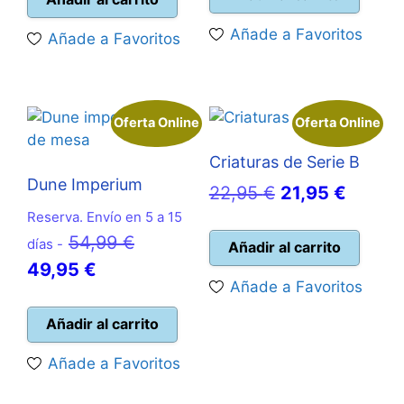
era:
es:
es:
35,00 €.
Añade a Favoritos
Añade a Favoritos
25,00 €.
22,50 
29,95 €.
Oferta Online
Oferta Online
Criaturas de Serie B
Dune Imperium
El
El
22,95
€
21,95
€
Reserva. Envío en 5 a 15
precio
precio
El
54,99
€
días -
original
actual
Añadir al carrito
El
precio
49,95
€
era:
es:
Añade a Favoritos
precio
original
22,95 €.
21,95 
actual
era:
Añadir al carrito
es:
54,99 €.
Añade a Favoritos
49,95 €.