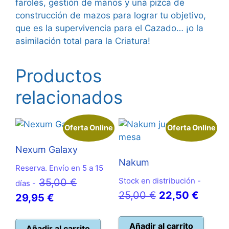
faroles, gestión de manos y una pizca de
construcción de mazos para lograr tu objetivo,
que es la supervivencia para el Cazado… ¡o la
asimilación total para la Criatura!
Productos
relacionados
Oferta Online
Oferta Online
Nexum Galaxy
Nakum
Reserva. Envío en 5 a 15
El
Stock en distribución -
35,00
€
días -
El
El
25,00
€
22,50
€
El
precio
29,95
€
precio
precio
precio
original
original
actual
Añadir al carrito
actual
era:
Añadir al carrito