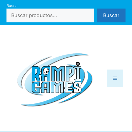
Saltar
Buscar
al
Buscar
contenido
Menú