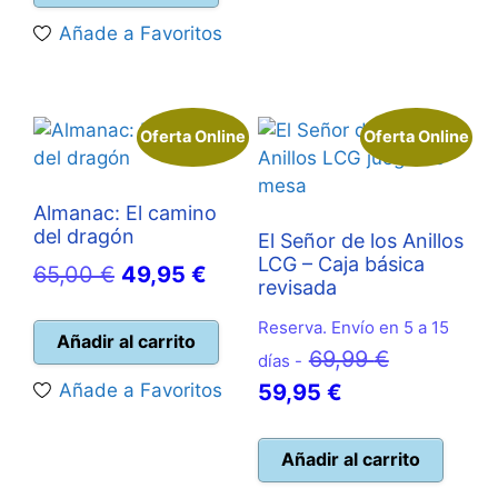
era:
es:
Añade a Favoritos
24,99 €.
22,50 €.
Oferta Online
Oferta Online
Almanac: El camino
del dragón
El Señor de los Anillos
LCG – Caja básica
El
El
65,00
€
49,95
€
revisada
precio
precio
Reserva. Envío en 5 a 15
original
actual
Añadir al carrito
El
69,99
€
días -
era:
es:
El
precio
Añade a Favoritos
59,95
€
65,00 €.
49,95 €.
precio
original
actual
era:
Añadir al carrito
es:
69,99 €.