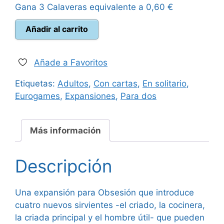
Gana 3 Calaveras equivalente a
0,60
€
era:
es:
Obsesión
Añadir al carrito
35,00 €.
31,50 €.
Arriba
y
Abajo
Añade a Favoritos
cantidad
Etiquetas:
Adultos
,
Con cartas
,
En solitario
,
Eurogames
,
Expansiones
,
Para dos
Más información
Descripción
Una expansión para Obsesión que introduce
cuatro nuevos sirvientes -el criado, la cocinera,
la criada principal y el hombre útil- que pueden