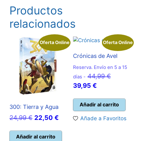
Productos
relacionados
Oferta Online
Oferta Online
Crónicas de Avel
Reserva. Envío en 5 a 15
El
44,99
€
días -
El
precio
39,95
€
precio
original
actual
era:
Añadir al carrito
300: Tierra y Agua
es:
44,99 €.
El
El
24,99
€
22,50
€
Añade a Favoritos
39,95 €.
precio
precio
original
actual
Añadir al carrito