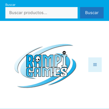
Saltar
Buscar
al
Buscar
contenido
Menú