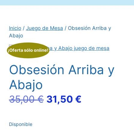
Inicio
/
Juego de Mesa
/ Obsesión Arriba y
Abajo
¡Oferta sólo online!
Obsesión Arriba y
Abajo
El
El
35,00
€
31,50
€
precio
precio
Disponible
original
actual