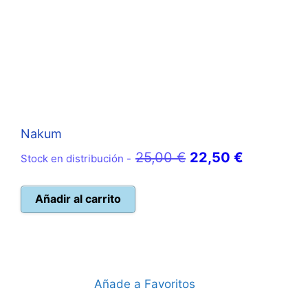
Nakum
El
El
25,00
€
22,50
€
Stock en distribución -
precio
precio
original
actual
Añadir al carrito
era:
es:
25,00 €.
22,50 €.
Añade a Favoritos