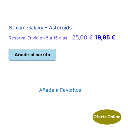
Nexum Galaxy – Asteroids
El
El
25,00
€
19,95
€
Reserva. Envío en 5 a 15 días -
precio
prec
original
actu
Añadir al carrito
era:
es:
25,00 €.
19,9
Añade a Favoritos
Oferta Online