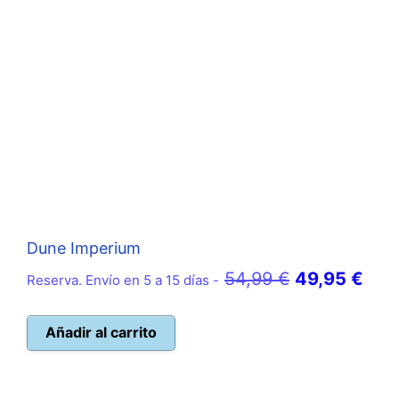
Dune Imperium
El
El
54,99
€
49,95
€
Reserva. Envío en 5 a 15 días -
precio
prec
original
actu
Añadir al carrito
era:
es:
54,99 €.
49,9