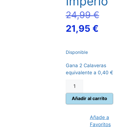
Imperio
El
24,99
€
El
precio
21,95
€
precio
origina
Disponible
actual
era:
Gana 2 Calaveras
es:
24,99 
equivalente a
0,40
€
21,95 
ONUS!
El
Águila
Añadir al carrito
del
Imperio
Añade a
cantidad
Favoritos