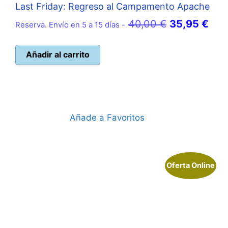
Last Friday: Regreso al Campamento Apache
El
El
40,00
€
35,95
€
Reserva. Envío en 5 a 15 días -
precio
pre
original
actu
Añadir al carrito
era:
es:
40,00 €.
35,
Añade a Favoritos
Oferta Online