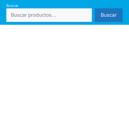
Saltar
Buscar
al
Buscar
contenido