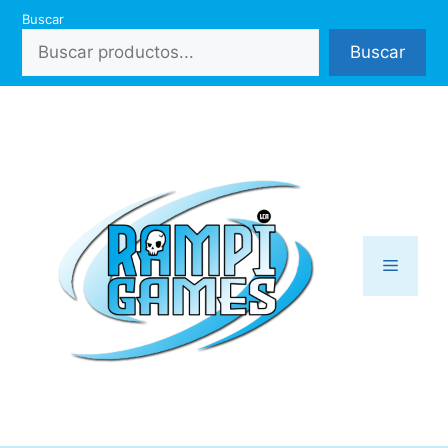
Saltar
Buscar
al
Buscar
contenido
Menú