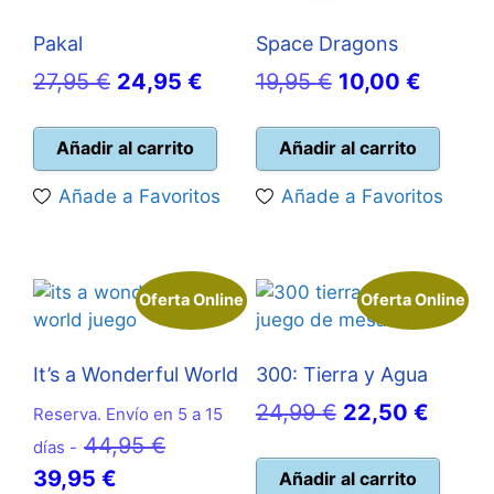
Pakal
Space Dragons
El
El
El
El
27,95
€
24,95
€
19,95
€
10,00
€
precio
precio
precio
precio
original
actual
original
actual
Añadir al carrito
Añadir al carrito
era:
es:
era:
es:
Añade a Favoritos
Añade a Favoritos
27,95 €.
24,95 €.
19,95 €.
10,00 
Oferta Online
Oferta Online
It’s a Wonderful World
300: Tierra y Agua
El
El
24,99
€
22,50
€
Reserva. Envío en 5 a 15
El
precio
precio
44,95
€
días -
El
precio
original
actual
39,95
€
Añadir al carrito