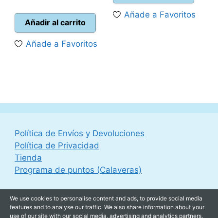
precio
original
era:
es:
Añade a Favoritos
actual
era:
24,99 €.
22,50 
Añadir al carrito
es:
44,95 €.
Añade a Favoritos
39,95 €.
Política de Envíos y Devoluciones
Política de Privacidad
Tienda
Programa de puntos (Calaveras)
We use cookies to personalise content and ads, to provide social media
features and to analyse our traffic. We also share information about your
use of our site with our social media, advertising and analytics partners.